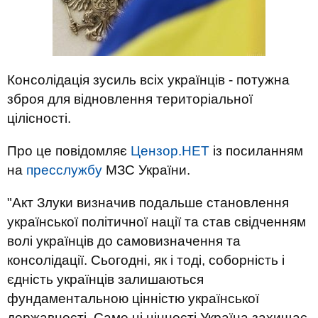
Консолідація зусиль всіх українців - потужна
зброя для відновлення територіальної
цілісності.
Про це повідомляє
Цензор.НЕТ
із посиланням
на
пресслужбу
МЗС України.
"Акт Злуки визначив подальше становлення
української політичної нації та став свідченням
волі українців до самовизначення та
консолідації. Сьогодні, як і тоді, соборність і
єдність українців залишаються
фундаментальною цінністю української
державності. Саме ці цінності Україна захищає