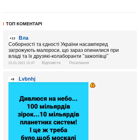
ТОП КОМЕНТАРІ
Вла
+13
Соборності та єдності України насамперед
загрожують малороси, що зараз опинилися при
владі та їх друзякі-колаборанти "зажопівці"
Відповісти
Посилання
22.01.2021 15:47
Lvbnhj
+8