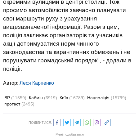
окремими вулицями в центрі столиці. Тож
просимо автомобілістів завчасно планувати
свої маршрути руху з урахування
вищезазначеної інформації. Разом з цим,
поліція закликає організаторів та учасників
акції дотримуватися норм чинного
законодавства та карантинних обмежень і не
порушувати громадський порядок", - додали в
поліції.
Автор:
Леся Карпенко
ВР
(11559)
Кабмін
(6919)
Київ
(16789)
Нацполіція
(15799)
протест
(2495)
ПОДІЛИТИСЯ:
Мені подобається