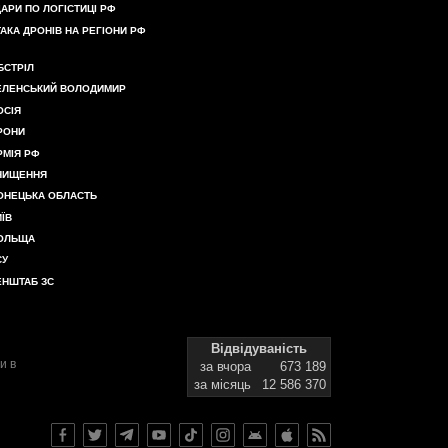
ДАРИ ПО ЛОГІСТИЦІ РФ
ТАКА ДРОНІВ НА РЕГІОНИ РФ
БСТРІЛ
ЕЛЕНСЬКИЙ ВОЛОДИМИР
ОСІЯ
РОНИ
РМІЯ РФ
НИЩЕННЯ
ОНЕЦЬКА ОБЛАСТЬ
ИЇВ
ОЛЬЩА
СУ
ЕНШТАБ ЗС
Відвідуваність
и в
за вчора
673 189
за місяць
12 586 370