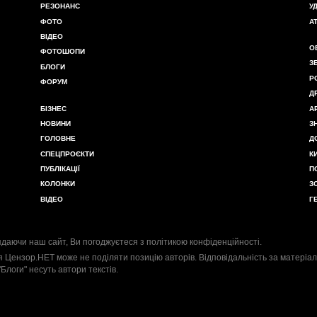
РЕЗОНАНС
У
ФОТО
А
ВІДЕО
О
ФОТОШОПИ
З
БЛОГИ
Р
ФОРУМ
Д
БІЗНЕС
А
НОВИНИ
З
ГОЛОВНЕ
Д
СПЕЦПРОЄКТИ
К
ПУБЛІКАЦІЇ
П
КОЛОНКИ
З
ВІДЕО
Г
даючи наш сайт, Ви погоджуєтеся з
політикою конфіденційності
.
я Цензор.НЕТ може не поділяти позицію авторів. Відповідальність за матеріал
"Блоги" несуть автори текстів.