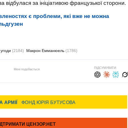
 відбулася за ініціативою французької сторони.
вленостях є проблеми, які вже не можна
льдгузен
і угоди
(2184)
Макрон Емманюель
(1786)
ПІДСУМУВАТИ:
Мені подобається