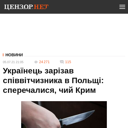
НОВИНИ
24 271
115
05.07.21 21:05
Українець зарізав
співвітчизника в Польщі:
сперечалися, чий Крим