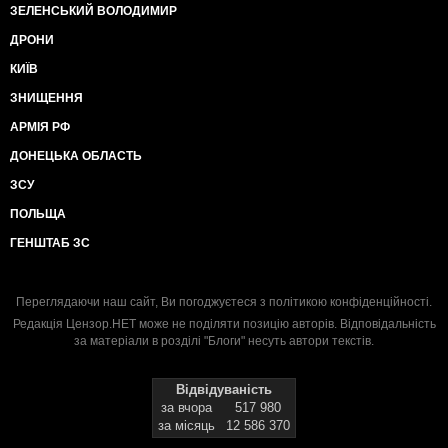
ЗЕЛЕНСЬКИЙ ВОЛОДИМИР
ДРОНИ
КИЇВ
ЗНИЩЕННЯ
АРМІЯ РФ
ДОНЕЦЬКА ОБЛАСТЬ
ЗСУ
ПОЛЬЩА
ГЕНШТАБ ЗС
Переглядаючи наш сайт, Ви погоджуєтеся з
політикою конфіденційності
.
Редакція Цензор.НЕТ може не поділяти позицію авторів. Відповідальність
за матеріали в розділі "Блоги" несуть автори текстів.
Відвідуваність
за вчора
517 980
за місяць
12 586 370