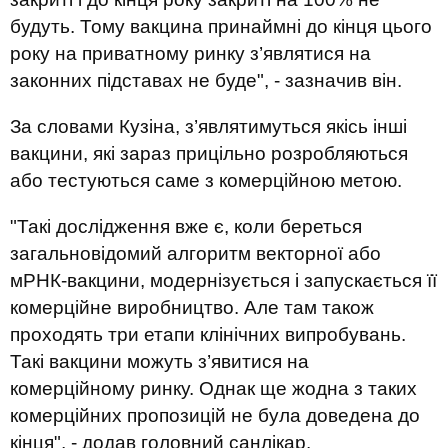
будуть. Тому вакцина принаймні до кінця цього
року на приватному ринку з’являтися на
законних підставах не буде", - зазначив він.
За словами Кузіна, з’являтимуться якісь інші
вакцини, які зараз прицільно розробляються
або тестуються саме з комерційною метою.
"Такі дослідження вже є, коли береться
загальновідомий алгоритм векторної або
мРНК-вакцини, модернізується і запускається її
комерційне виробництво. Але там також
проходять три етапи клінічних випробувань.
Такі вакцини можуть з’явитися на
комерційному ринку. Однак ще жодна з таких
комерційних пропозицій не була доведена до
кінця", - додав головний санлікар.