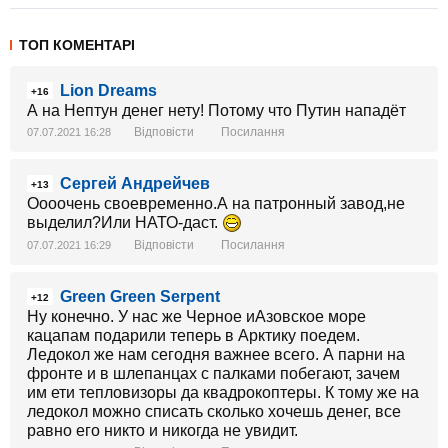
ТОП КОМЕНТАРІ
Lion Dreams
+16
А на Нептун денег нету! Потому что Путин нападёт
Відповісти
Посилання
07.07.2021 16:28
Сергей Андрейчев
+13
Оооочень своевременно.А на патронный завод,не
выделил?Или НАТО-даст.
Відповісти
Посилання
07.07.2021 16:29
Green Green Serpent
+12
Ну конечно. У нас же Черное иАзовское море
кацапам подарили теперь в Арктику поедем.
Ледокол же нам сегодня важнее всего. А парни на
фронте и в шлепанцах с палками побегают, зачем
им ети тепловизоры да квадрокоптеры. К тому же на
ледокол можно списать сколько хочешь денег, все
равно его никто и никогда не увидит.