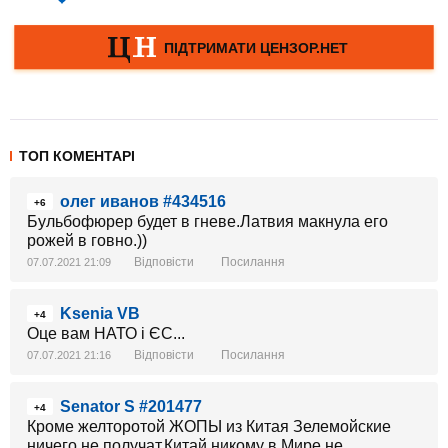
ТОП КОМЕНТАРІ
олег иванов #434516
+6
Бульбофюрер будет в гневе.Латвия макнула его
рожей в говно.))
Відповісти
Посилання
07.07.2021 21:09
Ksenia VB
+4
Оце вам НАТО і ЄС...
Відповісти
Посилання
07.07.2021 21:16
Senator S #201477
+4
Кроме желторотой ЖОПЫ из Китая Зелемойские
ничего не получат,Китай никому в Мире не