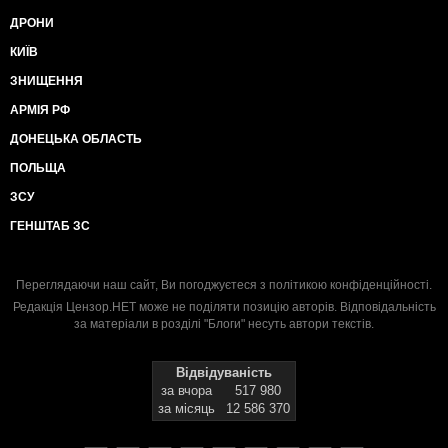
ДРОНИ
КИЇВ
ЗНИЩЕННЯ
АРМІЯ РФ
ДОНЕЦЬКА ОБЛАСТЬ
ПОЛЬЩА
ЗСУ
ГЕНШТАБ ЗС
Переглядаючи наш сайт, Ви погоджуєтеся з
політикою конфіденційності
.
Редакція Цензор.НЕТ може не поділяти позицію авторів. Відповідальність
за матеріали в розділі "Блоги" несуть автори текстів.
Відвідуваність
за вчора
517 980
за місяць
12 586 370