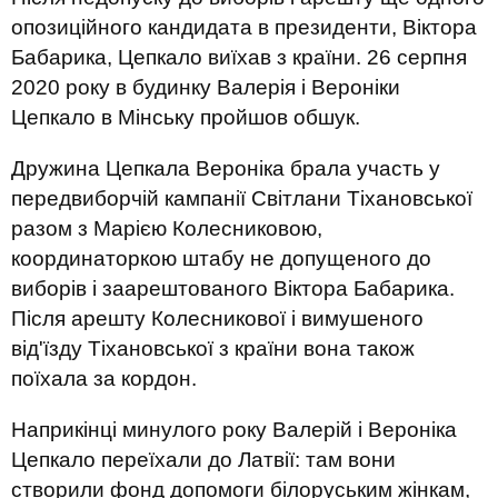
опозиційного кандидата в президенти, Віктора
Бабарика, Цепкало виїхав з країни. 26 серпня
2020 року в будинку Валерія і Вероніки
Цепкало в Мінську пройшов обшук.
Дружина Цепкала Вероніка брала участь у
передвиборчій кампанії Світлани Тіхановської
разом з Марією Колесниковою,
координаторкою штабу не допущеного до
виборів і заарештованого Віктора Бабарика.
Після арешту Колесникової і вимушеного
від'їзду Тіхановської з країни вона також
поїхала за кордон.
Наприкінці минулого року Валерій і Вероніка
Цепкало переїхали до Латвії: там вони
створили фонд допомоги білоруським жінкам,