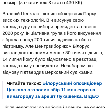
розмірі (за частиною 3 статті 430 КК).
Валерій Цепкало - колишній керівник Парку
високих технологій. Він висунув свою
кандидатуру на вибори президента навесні
2020 року. Ініціативна група з його висунення
зібрала понад 200 тисяч підписів на його
підтримку. Але Центрвиборчком Білорусі
визнав достовірними менше 80 тисяч підписів, і
14 липня йому було відмовлено в реєстрації
кандидатом у президенти. Незабаром цю
відмову підтвердив Верховний суд країни.
Читайте також:
Білоруський опозиціонер
Цепкало оголосив збір 11 млн євро на
винагороду за арешт Лукашенка. ВIДЕО
Після недопуску до виборів і арешту ще одного