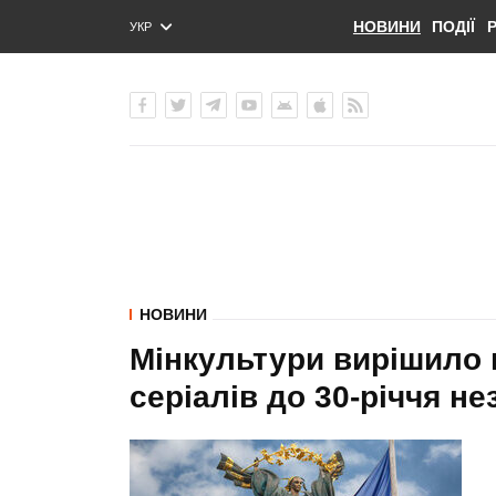
НОВИНИ
ПОДІЇ
УКР
ENG
РУС
НОВИНИ
Мінкультури вирішило 
серіалів до 30-річчя н