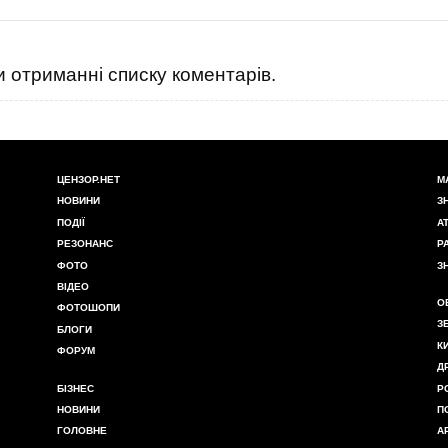
 отриманні списку коментарів.
ЦЕНЗОР.НЕТ
М
НОВИНИ
З
ПОДІЇ
А
РЕЗОНАНС
Р
ФОТО
З
ВІДЕО
О
ФОТОШОПИ
З
БЛОГИ
К
ФОРУМ
Д
БІЗНЕС
Р
НОВИНИ
П
ГОЛОВНЕ
А