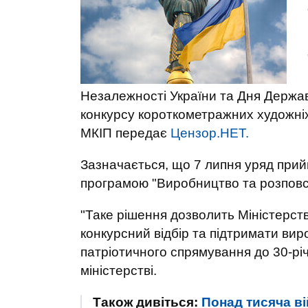
Незалежності України та Дня Держа
конкурсу короткометражних художніх 
МКІП передає
Цензор.НЕТ.
Зазначається, що 7 липня уряд прий
програмою "Виробництво та розповс
"Таке рішення дозволить Міністерств
конкурсний відбір та підтримати ви
патріотичного спрямування до 30-річ
міністерстві.
Також дивіться:
Понад тисяча ві