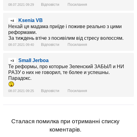
Відповісти
Посилання
08.07.2021 09:29
....
Ksenia VB
+4
Нехай ця мадама приїде і поживе реально з цими
реформами.
За тиждень втіче з посивілим від стресу волоссям.
Відповісти
Посилання
08.07.2021 09:40
Small Jerboa
+3
Те реформы, про которые Зеленский ЗАБЫЛ и НИ
РАЗУ о них не говорил, те более и успешны.
Парадокс.
Відповісти
Посилання
08.07.2021 09:25
Сталася помилка при отриманні списку
коментарів.