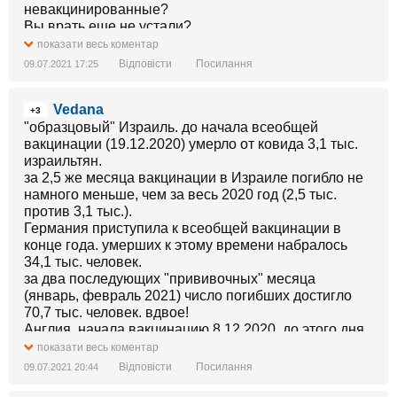
невакцинированные?
Вы врать еще не устали?
показати весь коментар
Відповісти
Посилання
09.07.2021 17:25
Vedana
+3
"образцовый" Израиль. до начала всеобщей
вакцинации (19.12.2020) умерло от ковида 3,1 тыс.
израильтян.
за 2,5 же месяца вакцинации в Израиле погибло не
намного меньше, чем за весь 2020 год (2,5 тыс.
против 3,1 тыс.).
Германия приступила к всеобщей вакцинации в
конце года. умерших к этому времени набралось
34,1 тыс. человек.
за два последующих "прививочных" месяца
(январь, февраль 2021) число погибших достигло
70,7 тыс. человек. вдвое!
Англия. начала вакцинацию 8.12.2020. до этого дня
от ковида умерло 62 тыс. англичан.
показати весь коментар
к 4 марта 2021 года в Англии от ковида погибло уже
Відповісти
Посилання
09.07.2021 20:44
124 тыс.
то есть, за неполные 3 месяца вакцинации умерло