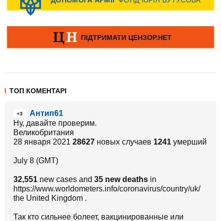
ТОП КОМЕНТАРІ
Антип61
+3
Ну, давайте проверим.
Великобритания
28 января 2021
28627
новых случаев
1241
умерший
July 8 (GMT)
32,551
new cases and
35 new deaths
in
https://www.worldometers.info/coronavirus/country/uk/
the United Kingdom .
Так кто сильнее болеет, вакцинированные или