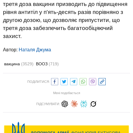
третя доза вакцини призводить до підвищення
рівня антитіл у п'ять-десять разів порівняно з
другою дозою, що дозволяє припустити, що
третя доза забезпечить багатообіцяючий
захист.
Автор:
Наталя Джума
вакцина
(3529)
ВООЗ
(719)
ПОДІЛИТИСЯ:
Мені подобається
ПІДСУМУВАТИ: