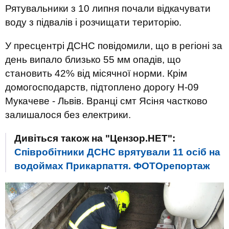
Рятувальники з 10 липня почали відкачувати
воду з підвалів і розчищати територію.
У пресцентрі ДСНС повідомили, що в регіоні за
день випало близько 55 мм опадів, що
становить 42% від місячної норми. Крім
домогосподарств, підтоплено дорогу Н-09
Мукачеве - Львів. Вранці смт Ясіня частково
залишалося без електрики.
Дивіться також на "Цензор.НЕТ":
Співробітники ДСНС врятували 11 осіб на
водоймах Прикарпаття. ФОТОрепортаж