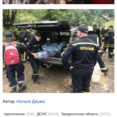
Автор:
Наталя Джума
підтоплення
(206)
ДСНС
(5419)
Закарпатська область
(2071)