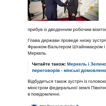
прибув із дводенним робочим візито
Глава держави проведе низку зустр
Франком-Вальтером Штайнмаєром і
Меркель.
Читайте також:
Меркель і Зеленс
переговорів - мінські домовлено
Відбудеться також зустріч із голово
міністром федеральної землі Північ
в повідомленні.