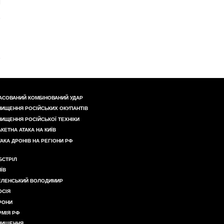
АСОВАНИЙ КОМБІНОВАНИЙ УДАР
НИЩЕННЯ РОСІЙСЬКИХ ОКУПАНТІВ
НИЩЕННЯ РОСІЙСЬКОЇ ТЕХНІКИ
АКЕТНА АТАКА НА КИЇВ
ТАКА ДРОНІВ НА РЕГІОНИ РФ
БСТРІЛ
ИЇВ
ЕЛЕНСЬКИЙ ВОЛОДИМИР
ОСІЯ
РОНИ
РМІЯ РФ
НИЩЕННЯ