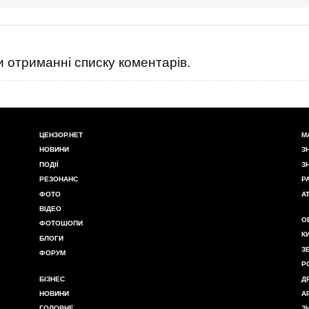
 отриманні списку коментарів.
ЦЕНЗОР.НЕТ
М
НОВИНИ
З
ПОДІЇ
З
РЕЗОНАНС
Р
ФОТО
А
ВІДЕО
О
ФОТОШОПИ
К
БЛОГИ
З
ФОРУМ
Р
БІЗНЕС
Д
НОВИНИ
А
ГОЛОВНЕ
З