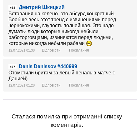
Дмитрий Шкицкий
+38
Вставания на колено- это абсурд конкретный.
Вообще весь этот тренд с извинениями перед
чернокожими, глупость полнейшая. Это надо
думать- люди которые никогда небыли
работорговцами, извиняются перед людьми,
которые никогда небыли рабами
Відповісти
Посилання
12.07.2021 01:38
Denis Denissov #440999
+37
Отомстили бритам за левый пеналь в матче с
Данией)
Відповісти
Посилання
12.07.2021 01:28
Сталася помилка при отриманні списку
коментарів.