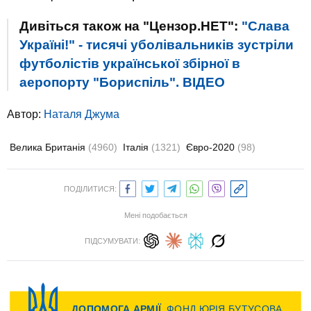
Дивіться також на "Цензор.НЕТ":
"Слава
Україні!" - тисячі уболівальників зустріли
футболістів української збірної в
аеропорту "Бориспіль". ВIДЕО
Автор:
Наталя Джума
Велика Британія
(4960)
Італія
(1321)
Євро-2020
(98)
ПОДІЛИТИСЯ:
Мені подобається
ПІДСУМУВАТИ: