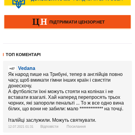
ТОП КОМЕНТАРІ
Vedana
+47
Як народ пише на Трибуні, тепер в англійців повно
часу, щоб вмикати гімни інших країн і свистіти
донесхочу.
А футболісти їхні можуть стояти на колінах і не
вставати взагалі. Хай наперед перепросять трьох
чорних, які запороли пенальті ... То ж все одно вина
білих, що вони не забили: мало ************* на точці.
Італійці заслужили. Можуть святкувати.
Відповісти
Посилання
12.07.2021 01:31