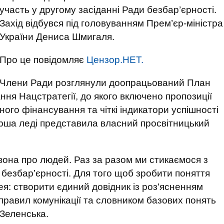
участь у другому засіданні Ради безбар’єрності.
Захід відбувся під головуванням Прем’єр-міністра
України Дениса Шмигаля.
Про це повідомляє
Цензор.НЕТ.
Члени Ради розглянули доопрацьований План
ння Нацстратегії, до якого включено пропозиції
ного фінансування та чіткі індикатори успішності
перша леді представила власний просвітницький
 вона про людей. Раз за разом ми стикаємося з
безбар’єрності. Для того щоб зробити поняття
ея: створити єдиний довідник із роз'ясненням
правил комунікації та словником базових понять
 Зеленська.