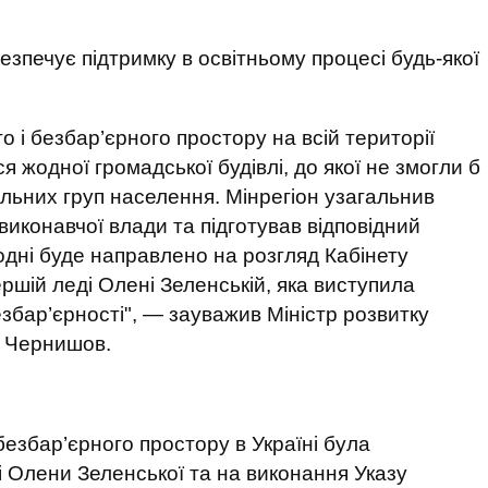
езпечує підтримку в освітньому процесі будь-якої
 і безбар’єрного простору на всій території
 жодної громадської будівлі, до якої не змогли б
ільних груп населення. Мінрегіон узагальнив
виконавчої влади та підготував відповідний
одні буде направлено на розгляд Кабінету
ершій леді Олені Зеленській, яка виступила
езбар’єрності", — зауважив Міністр розвитку
й Чернишов.
безбар’єрного простору в Україні була
і Олени Зеленської та на виконання Указу