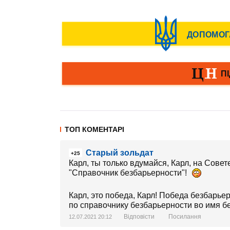
ТОП КОМЕНТАРІ
Старый зольдат
+25
Карл, ты только вдумайся, Карл, на Сове
"Справочник безбарьерности"!
Карл, это победа, Карл! Победа безбарь
по справочнику безбарьерности во имя б
Відповісти
Посилання
12.07.2021 20:12