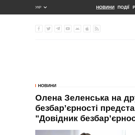
НОВИНИ
ПОДІЇ
УКР
ENG
РУС
НОВИНИ
Олена Зеленська на др
безбар’єрності предст
"Довідник безбар’єрнос