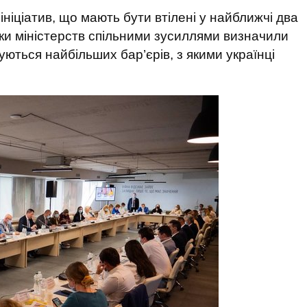
ніціатив, що мають бути втілені у найближчі два
ики міністерств спільними зусиллями визначили
уються найбільших бар’єрів, з якими українці