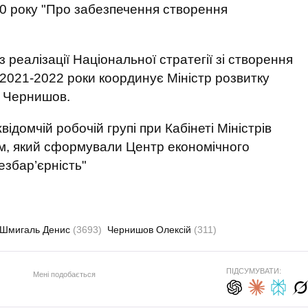
20 року "Про забезпечення створення
 реалізації Національної стратегії зі створення
 2021-2022 роки координує Міністр розвитку
й Чернишов.
відомчій робочій групі при Кабінеті Міністрів
ум, який сформували Центр економічного
езбар’єрність"
Шмигаль Денис
(3693)
Чернишов Олексій
(311)
ПІДСУМУВАТИ:
Мені подобається