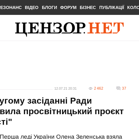
РЕЗОНАНС
ВІДЕО
БЛОГИ
ФОРУМ
БІЗНЕС
ПУБЛІКАЦІЇ
КОЛ
2 462
37
12.07.21 20:31
угому засіданні Ради
авила просвітницький проєкт
ті"
Перша леді України Олена Зеленська взяла