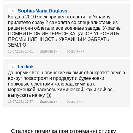
Sophia-Maria Duglass
+5
Когда в 2010 янек пришёл к власти , в Украину
прилетело сразу 2 самолета со специалистами из
раши и они облетали все военные заводы Украины
ПОМНИТЕ ОБ ИНТЕРЕСЕ КАЦАПОВ УГРОБИТЬ
ПРОМЫШЛЕННОСТЬ УКРАИНЫ И ЗАБРАТЬ
ЗЕМЛЮ
Відповісти
Посилання
13.07.2021 18:01
tim link
+3
да нормик все, новинские их вмиг обанкротят, землю
вокруг позастроят и продадут и буденновки
норковые с лентами колорадскими да с
мороженкой,насквозь химической, как и сейчас,
выпускать начнут)))
Відповісти
Посилання
13.07.2021 17:57
Сталася помилка при отриманні списку