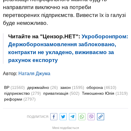
направляти виключно на потреби
перетворених підприємств. Вивести їх із галузі
буде неможливо.
Читайте на "Цензор.НЕТ":
Укроборонпром:
Держоборонзамовлення заблоковано,
контракти не укладено, виживаємо за
рахунок експорту
Автор:
Наталя Джума
ВР
(11560)
держмайно
(26)
закон
(1595)
оборона
(4610)
підприємство
(279)
приватизація
(502)
Тимошенко Юлія
(1319)
реформи
(2797)
ПОДІЛИТИСЯ:
Мені подобається