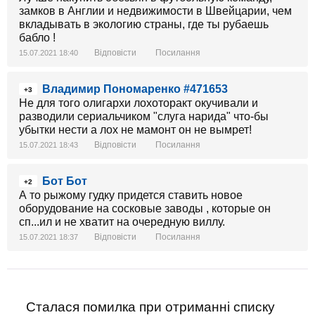
замков в Англии и недвижимости в Швейцарии, чем
вкладывать в экологию страны, где ты рубаешь
бабло !
Відповісти
Посилання
15.07.2021 18:40
Владимир Пономаренко #471653
+3
Не для того олигархи лохоторакт окучивали и
разводили сериальчиком "слуга нарида" что-бы
убытки нести а лох не мамонт он не вымрет!
Відповісти
Посилання
15.07.2021 18:43
Бот Бот
+2
А то рыжому гудку придется ставить новое
оборудование на сосковые заводы , которые он
сп...ил и не хватит на очередную виллу.
Відповісти
Посилання
15.07.2021 18:37
Сталася помилка при отриманні списку