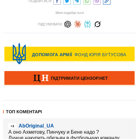
ПОДІЛИТИСЯ:
Мені подобається
ПІДСУМУВАТИ:
ТОП КОМЕНТАРІ
AbOriginal_UA
+3
А оно Ахметову, Пинчуку и Бене надо ?
Лучше накупить обезьян в футбольную команду,