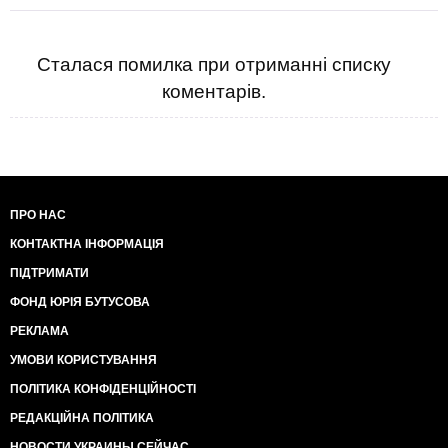
лоха в кабінеті слідчого КГБ. Не ведіться - ми не в
них на зоні. Ми в своїй країні, яку вони хрін нам уже
одберуть (або, як хтось гарно написав у
Сталася помилка при отриманні списку
соцмережах, "ми вас охрестили - ми вас і
коментарів.
відспіваємо" (с)). -
https://www.facebook.com/oksana.zabuzhko?
ref=stream
ПРО НАС
КОНТАКТНА ІНФОРМАЦІЯ
ПІДТРИМАТИ
ФОНД ЮРІЯ БУТУСОВА
РЕКЛАМА
УМОВИ КОРИСТУВАННЯ
ПОЛІТИКА КОНФІДЕНЦІЙНОСТІ
РЕДАКЦІЙНА ПОЛІТИКА
НОВОСТИ УКРАИНЫ СЕЙЧАС