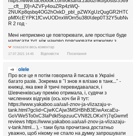
https://www.facebook.com/oksana.zabuzhko/posts/35697
__cft__[0]=AZVFy4ouZRp4zWQ-
2NUKp8qsbq4OG2hOxkD_pbl_pZWXgUzQugGR2HTOjv4O
pMfXcEYPK1fCvvUODnxWOrn5u38tXdep0T32Y5ubNwM
R 2 год ·
Мені неприємно це повторювати, але простіше буде
написати тут, ніж наново пояснювати кожному з
журналістів зосібна, чому не варто відповідати
показати весь коментар
Путіну на жодні його, хоч які провокативні, опуси. А
Відповісти
Посилання
17.07.2021 14:45
неприємно тому, що сім років тому я вже це була
пояснила - як тоді думала, раз і на все вичерпно, -
olele
Франкові Вальтеру Штайнмайєру, ex cathedra, 8
+9
травня 2014 р., в Берліні, на Форумі європейських
Про все це я потім говорила й писала в Україні
письменників: що
багато разів. Зокрема в "І знов я влізаю в танк..." -
будь-який простір для дискусій
з Україною Росія закрила з моменту, коли її
книжці, яка вже й тричі перевидавалася, і
офіцери прийшли розрізати українським
Шевченківську премію отримала, і, судячи з
громадянам животи за українську мову і прапор
численних відгуків (ось хоч би й тут:
(якраз незадовго перед тим витягли з річки тіла
https://www.yakaboo.ua/ua/i-znov-ja-vlizazaju-v-
Володимира Рибака і Юрка Поправки).
tank.html?gclid=CjwKCAjw3MSHBhB3EiwAxcaEu-
GoVWe5To0xC3IaPdkl5spzuuCVN82LOKxlYj7qGwmrBP
Всякий розбій, казала я, всміхаючись Штайнмаєрові
reviews https://www.yakaboo.ua/ua/i-znov-ja-vlizazaju-
з трибуни до болю в щелепах, - це якраз і є ВИХІД З
v-tank.html... ), - таки була прочитана достатньо
ДІАЛОГУ, і продовжувати тепер з Путіним диспути
уважно, щоб нікому не спало на думку запрошувати