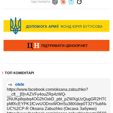
ПІДСУМУВАТИ:
ТОП КОМЕНТАРІ
olele
+11
https://www.facebook.com/oksana.zabuzhko?
__cft__[0]=AZVFy4ouZRp4zWQ-
2NUKp8qsbq4OG2hOxkD_pbl_pZWXgUzQugGR2HTOjv4O
pMfXcEYPK1fCvvUODnxWOrn5u38tXdep0T32Y5ubNwM0H
UC%2CP-R Oksana Zabuzhko (Оксана Забужко)