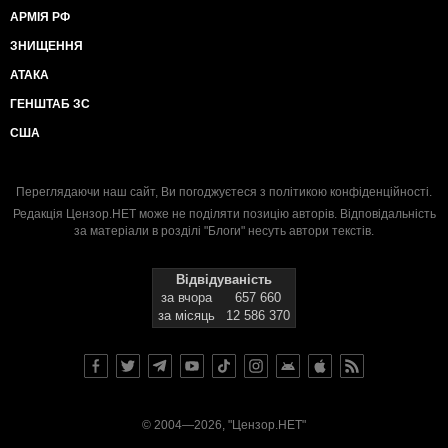
АРМІЯ РФ
ЗНИЩЕННЯ
АТАКА
ГЕНШТАБ ЗС
США
Переглядаючи наш сайт, Ви погоджуєтеся з
політикою конфіденційності
.
Редакція Цензор.НЕТ може не поділяти позицію авторів. Відповідальність
за матеріали в розділі "Блоги" несуть автори текстів.
Відвідуваність
за вчора
657 660
за місяць
12 586 370
© 2004—2026, "Цензор.НЕТ"