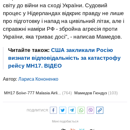
світу до війни на сході України. Судовий
процес у Нідерландах відкриє правду не лише
про підготовку і напад на цивільний літак, але і
справжні наміри РФ - збройна агресія проти
України, яка триває досі", - написав Мамедов.
Читайте також:
США закликали Росію
визнати відповідальність за катастрофу
рейсу MH17. ВIДЕО
Автор:
Лариса Кононенко
MH17 Боїнг-777 Malasia Airli...
(764)
Мамедов Гюндуз
(103)
ПОДІЛИТИСЯ:
Мені подобається