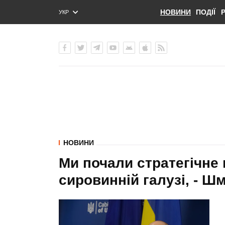
НОВИНИ
ПОДІЇ
УКР
ENG
РУС
НОВИНИ
Ми почали стратегічне
сировинній галузі, - Ш