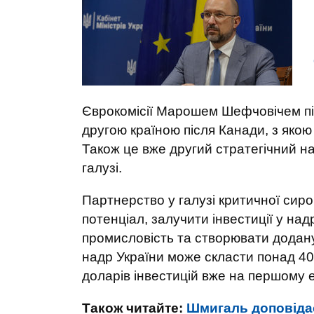
Єврокомісії Марошем Шефчовічем пі
другою країною після Канади, з яко
Також це вже другий стратегічний на
галузі.
Партнерство у галузі критичної сир
потенціал, залучити інвестиції у н
промисловість та створювати додану
надр України може скласти понад 400
доларів інвестицій вже на першому ет
Також читайте:
Шмигаль доповідає