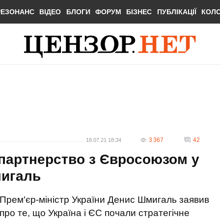
РЕЗОНАНС
ВІДЕО
БЛОГИ
ФОРУМ
БІЗНЕС
ПУБЛІКАЦІЇ
КОЛ
3 367
42
18.07.21 18:34
 партнерство з Євросоюзом у
мигаль
Прем'єр-міністр України Денис Шмигаль заявив
про те, що Україна і ЄС почали стратегічне