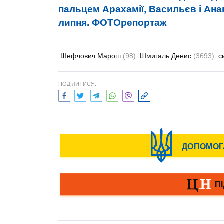
пальцем Арахамії, Васильєв і Анан
липня. ФОТОрепортаж
Шефчович Марош
(98)
Шмигаль Денис
(3693)
с
ПОДІЛИТИСЯ: