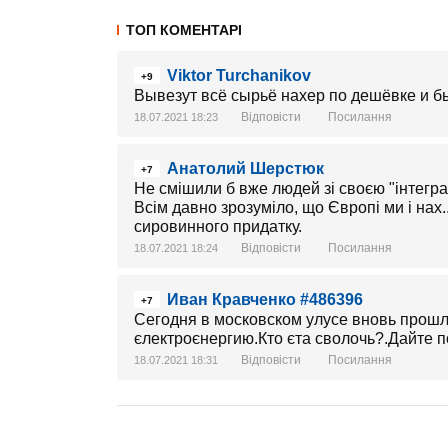
ТОП КОМЕНТАРІ
Viktor Turchanikov
+9
Вывезут всё сырьё нахер по дешёвке и б
Відповісти
Посилання
18.07.2021 18:23
Анатолий Шерстюк
+7
Не смішили б вже людей зі своєю "інтегра
Всім давно зрозуміло, що Європі ми і нах..
сировинного придатку.
Відповісти
Посилання
18.07.2021 18:24
Иван Кравченко #486396
+7
Сегодня в московском улусе вновь прош
єлектроєнергию.Кто єта сволочь?.Дайте п
Відповісти
Посилання
18.07.2021 18:31