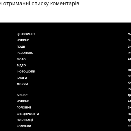
 отриманні списку коментарів.
ЦЕНЗОР.НЕТ
М
НОВИНИ
З
ПОДІЇ
З
РЕЗОНАНС
Р
ФОТО
А
ВІДЕО
О
ФОТОШОПИ
З
БЛОГИ
К
ФОРУМ
Р
БІЗНЕС
Д
НОВИНИ
А
ГОЛОВНЕ
З
СПЕЦПРОЄКТИ
П
ПУБЛІКАЦІЇ
Д
КОЛОНКИ
Г