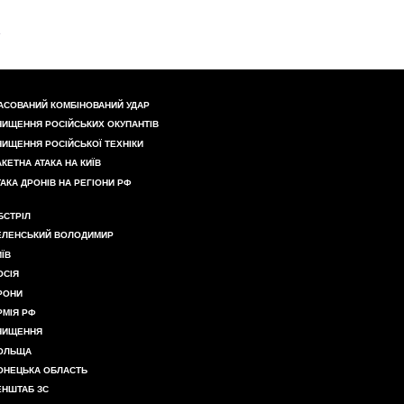
АСОВАНИЙ КОМБІНОВАНИЙ УДАР
НИЩЕННЯ РОСІЙСЬКИХ ОКУПАНТІВ
НИЩЕННЯ РОСІЙСЬКОЇ ТЕХНІКИ
АКЕТНА АТАКА НА КИЇВ
ТАКА ДРОНІВ НА РЕГІОНИ РФ
БСТРІЛ
ЕЛЕНСЬКИЙ ВОЛОДИМИР
ИЇВ
ОСІЯ
РОНИ
РМІЯ РФ
НИЩЕННЯ
ОЛЬЩА
ОНЕЦЬКА ОБЛАСТЬ
ЕНШТАБ ЗС