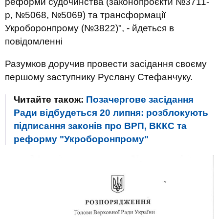
реформи судочинства (законопроєкти №3711-
р, №5068, №5069) та трансформації
Укроборонпрому (№3822)", - йдеться в
повідомленні
Разумков доручив провести засідання своєму
першому заступнику Руслану Стефанчуку.
Читайте також:
Позачергове засідання
Ради відбудеться 20 липня: розблокують
підписання законів про ВРП, ВККС та
реформу "Укроборонпрому"