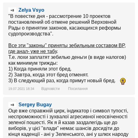
Zelya Vsyo
+8
"В повестке дня - рассмотрение 10 проектов
постановлений об отмене решений Верховной
Рады о принятии законов, касающихся реформы
судопроизводства".
Все эти "законы" приняты зебильным составом ВР,
где анал- уже не табу
.
Т.е. лохи заплатят зебилью деньги (в виде налогов)
как минимум трижды:
1) Когда приняли этот бред.
2) Завтра, когда этот бред отменят.
3) В следующий раз, когда примут новый бред.
Відповісти
Посилання
19.07.2021 18:34
Sergey Bugay
+8
Оце вже справжній цирк, індикатор і символ тупості,
неспроможності і зухвалої агресивної неосвіченості
зеленої пошесті. Як я й казав заздалегідь ще до
виборів, у цієї "влади" немає шансів досидіти до
кінця каденції - ані у Зеленського, ані у шлюх народу