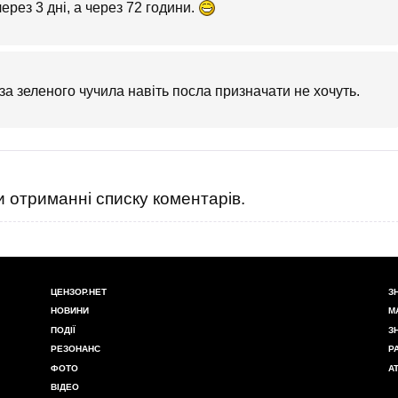
рез 3 дні, а через 72 години.
а зеленого чучила навіть посла призначати не хочуть.
 отриманні списку коментарів.
ЦЕНЗОР.НЕТ
З
НОВИНИ
М
ПОДІЇ
З
РЕЗОНАНС
Р
ФОТО
А
ВІДЕО