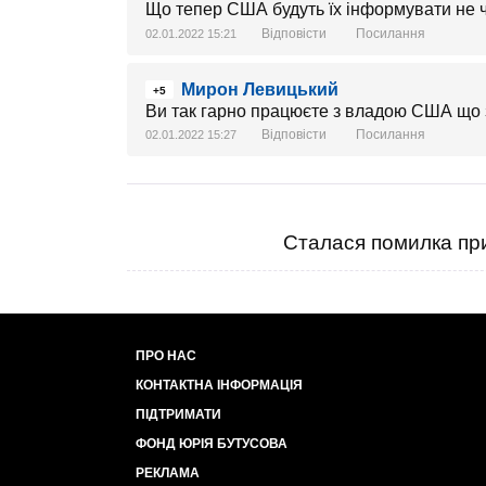
Що тепер США будуть їх інформувати не че
Відповісти
Посилання
02.01.2022 15:21
Мирон Левицький
+5
Ви так гарно працюєте з владою США що з
Відповісти
Посилання
02.01.2022 15:27
Сталася помилка при
ПРО НАС
КОНТАКТНА ІНФОРМАЦІЯ
ПІДТРИМАТИ
ФОНД ЮРІЯ БУТУСОВА
РЕКЛАМА