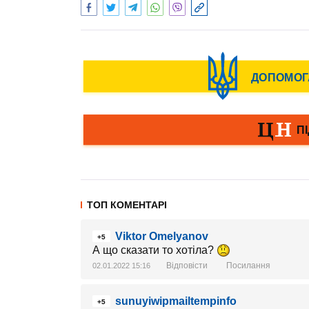
ТОП КОМЕНТАРІ
Viktor Omelyanov
+5
А що сказати то хотіла?
Відповісти
Посилання
02.01.2022 15:16
sunuyiwipmailtempinfo
+5