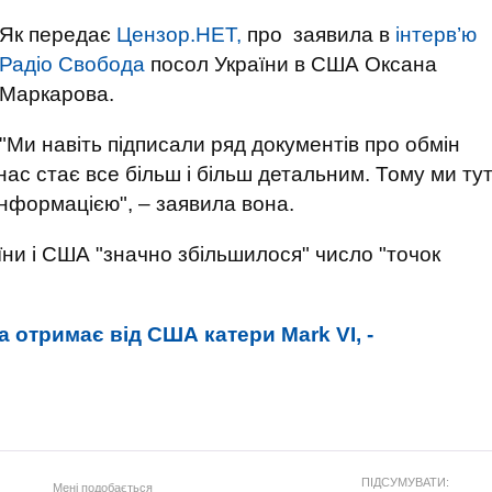
Як передає
Цензор.НЕТ,
про заявила в
інтерв’ю
Радіо Свобода
посол України в США Оксана
Маркарова.
"Ми навіть підписали ряд документів про обмін
нас стає все більш і більш детальним. Тому ми ту
нформацією", – заявила вона.
їни і США "значно збільшилося" число "точок
а отримає від США катери Mark VI, -
ПІДСУМУВАТИ:
Мені подобається