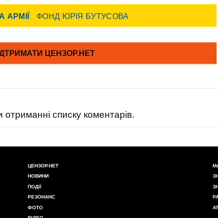
 отриманні списку коментарів.
ЦЕНЗОР.НЕТ
М
НОВИНИ
З
ПОДІЇ
З
РЕЗОНАНС
Р
ФОТО
А
ВІДЕО