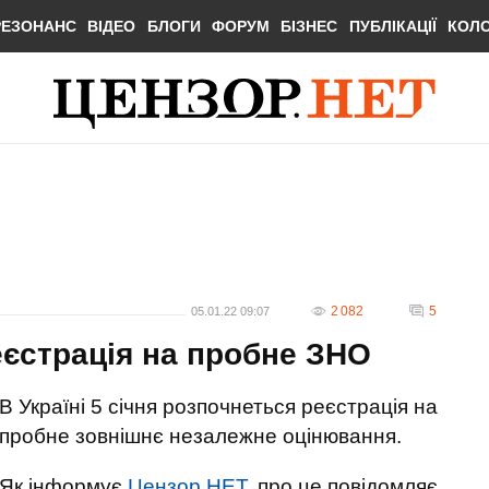
РЕЗОНАНС
ВІДЕО
БЛОГИ
ФОРУМ
БІЗНЕС
ПУБЛІКАЦІЇ
КОЛ
2 082
5
05.01.22 09:07
еєстрація на пробне ЗНО
В Україні 5 січня розпочнеться реєстрація на
пробне зовнішнє незалежне оцінювання.
Як інформує
Цензор.НЕТ
, про це повідомляє