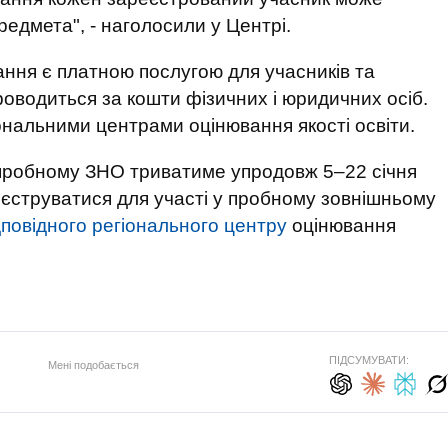
редмета", - наголосили у Центрі.
ння є платною послугою для учасників та
роводиться за кошти фізичних і юридичних осіб.
ональними центрами оцінювання якості освіти.
 пробному ЗНО триватиме упродовж 5–22 січня
єструватися для участі у пробному зовнішньому
дповідного регіонального центру
оцінювання
ПІДСУМУВАТИ:
Мені подобається