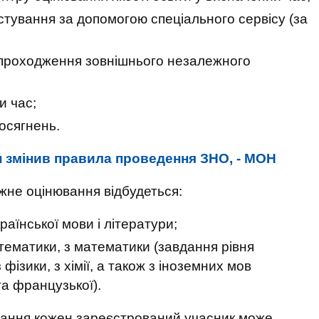
тування за допомогою спеціального сервісу (за
 проходження зовнішнього незалежного
и час;
досягнень.
н змінив правила проведення ЗНО, - МОН
жне оцінювання відбудеться:
раїнської мови і літератури;
математики, з математики (завдання рівня
з фізики, з хімії, а також з іноземних мов
 та французької).
вання кожен зареєстрований учасник може