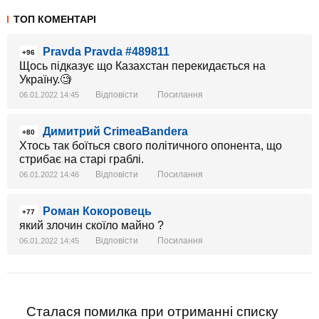
ТОП КОМЕНТАРІ
Pravda Pravda #489811
+96
Щось підказує що Казахстан перекидається на
Україну.🧐
Відповісти
Посилання
06.01.2022 14:45
Димитрий CrimeaBandera
+80
Хтось так боїться свого політичного опонента, що
стрибає на старі граблі.
Відповісти
Посилання
06.01.2022 14:46
Роман Кокоровець
+77
який злочин скоїло майно ?
Відповісти
Посилання
06.01.2022 14:45
Сталася помилка при отриманні списку