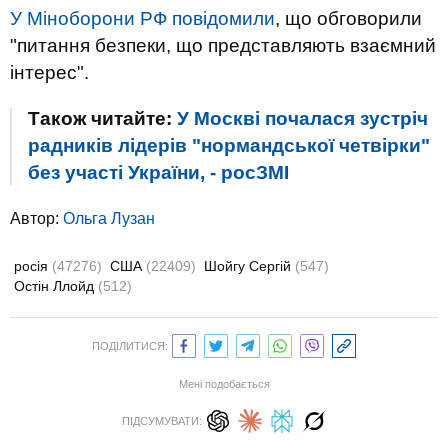
У Міноборони РФ повідомили
, що обговорили
"питання безпеки, що представляють взаємний
інтерес".
Також читайте:
​У Москві почалася зустріч
радників лідерів "нормандської четвірки"
без участі України, - росЗМІ
Автор:
Ольга Лузан
росія
(47276)
США
(22409)
Шойгу Сергій
(547)
Остін Ллойд
(512)
ПОДІЛИТИСЯ:
Мені подобається
ПІДСУМУВАТИ: