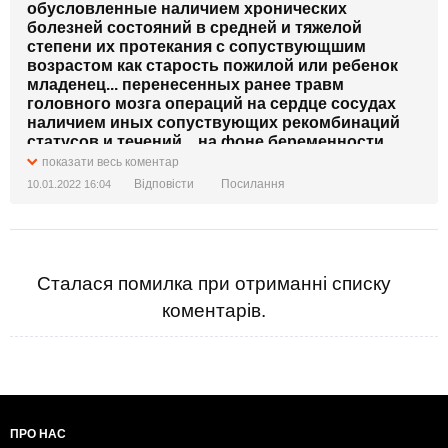
обусловленные наличием хронических
болезней состояний в средней и тяжелой
степени их протекания с сопуствующшим
возрастом как старость пожилой или ребенок
младенец... перенесенных ранее травм
головного мозга операций на сердце сосудах
наличием иных сопуствующих рекомбинаций
статусов и течений... на фоне беременности
после родов..наличием в анамнезе диабета 2
показати весь коментар
вида туберкулеза инфекционных и иных
Відповісти
Посилання
10.01.2022 16:04
заболеваний аутоимунных аллергических
состояний..
Сталася помилка при отриманні списку
коментарів.
ПРО НАС