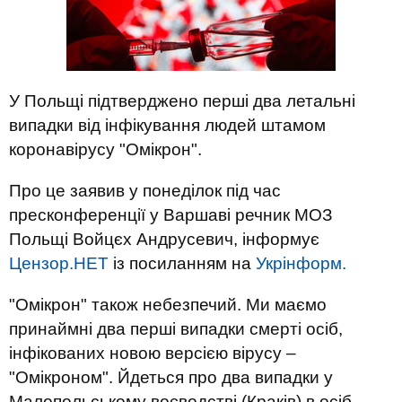
У Польщі підтверджено перші два летальні
випадки від інфікування людей штамом
коронавірусу "Омікрон".
Про це заявив у понеділок під час
пресконференції у Варшаві речник МОЗ
Польщі Войцєх Андрусевич, інформує
Цензор.НЕТ
із посиланням на
Укрінформ.
"Омікрон" також небезпечий. Ми маємо
принаймні два перші випадки смерті осіб,
інфікованих новою версією вірусу –
"Омікроном". Йдеться про два випадки у
Малопольському воєводстві (Краків) в осіб