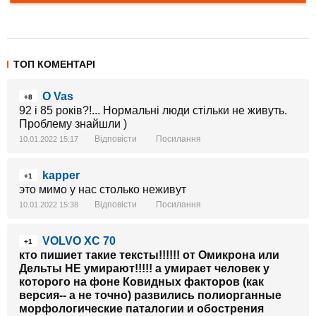
ТОП КОМЕНТАРІ
O Vas
+8
92 і 85 років?!... Нормальні люди стільки не живуть.
Проблему знайшли )
Відповісти
Посилання
10.01.2022 15:17
kapper
+1
это мимо у нас столько неживут
Відповісти
Посилання
10.01.2022 15:38
VOLVO XC 70
+1
кто пишиет такие тексты!!!!!! от Омикрона или
Дельты НЕ умирают!!!!! а умирает человек у
которого на фоне Ковидных факторов (как
версия-- а не точно) развились полиорганные
морфологические паталогии и обострения