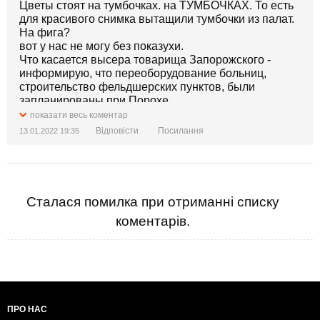
Цветы стоят на тумбочках. на ТУМБОЧКАХ. То есть
для красивого снимка вытащили тумбочки из палат.
На фига?
вот у нас не могу без показухи.
Что касается высера товарища Запорожского -
информирую, что переоборудование больниц,
строительство фельдшерских пунктов, были
запланированы при Порохе.
Нравится он мне или нет - люби Боже правду.
показати весь коментар
Відповісти
Посилання
13.01.2022 19:35
Сталася помилка при отриманні списку
коментарів.
ПРО НАС