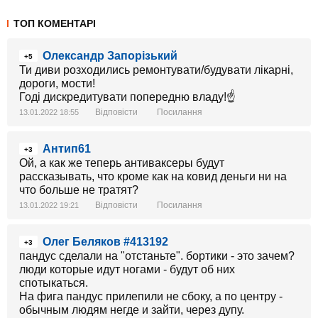
ТОП КОМЕНТАРІ
Олександр Запорізький
+5
Ти диви розходились ремонтувати/будувати лікарні,
дороги, мости!
Годі дискредитувати попередню владу!☝
Відповісти
Посилання
13.01.2022 18:55
Антип61
+3
Ой, а как же теперь антиваксеры будут
рассказывать, что кроме как на ковид деньги ни на
что больше не тратят?
Відповісти
Посилання
13.01.2022 19:21
Олег Беляков #413192
+3
пандус сделали на "отстаньте". бортики - это зачем?
люди которые идут ногами - будут об них
спотыкаться.
На фига пандус прилепили не сбоку, а по центру -
обычным людям негде и зайти, через дупу.