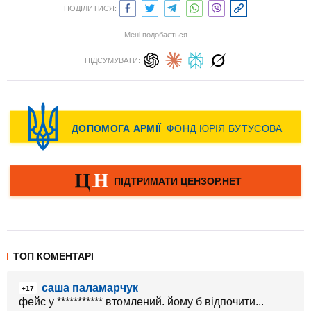
ПОДІЛИТИСЯ:
Мені подобається
ПІДСУМУВАТИ:
ТОП КОМЕНТАРІ
саша паламарчук
+17
фейс у *********** втомлений. йому б відпочити...