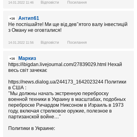
Відповісти
Посилання
14.01.2022 11:46
Антип61
+16
Не поспішайте! Ми ще від дев"ятого валу інвестицій
з Оману не оговталися!
Відповісти
Посилання
14.01.2022 11:56
Маркиз
+16
https://ibigdan.livejournal.com/27839029.html Нехай
весь світ зачекає
https://news.dialog.ua/244173_1642023244 Политики
в США :
"Мы должны начать экстренную переброску
военной техники в Украину в масштабах, подобных
переброске Ричардом Никсоном в Израиль в 1973
году, включая стрелковое оружие, полезное в
партизанской войне…"
Политики в Украине: