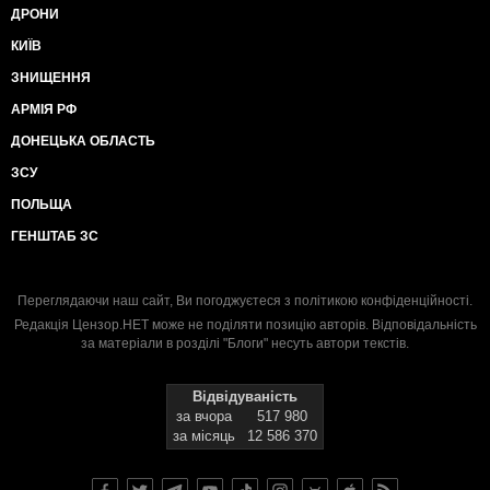
ДРОНИ
КИЇВ
ЗНИЩЕННЯ
АРМІЯ РФ
ДОНЕЦЬКА ОБЛАСТЬ
ЗСУ
ПОЛЬЩА
ГЕНШТАБ ЗС
Переглядаючи наш сайт, Ви погоджуєтеся з
політикою конфіденційності
.
Редакція Цензор.НЕТ може не поділяти позицію авторів. Відповідальність
за матеріали в розділі "Блоги" несуть автори текстів.
Відвідуваність
за вчора
517 980
за місяць
12 586 370