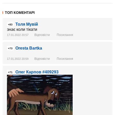
ТОП КОМЕНТАРІ
Толя Мувій
+83
знає коли тікати
Відповісти
Посилання
17.01.2022 20:57
Oresta Bartka
+73
Відповісти
Посилання
17.01.2022 20:59
Олег Карпов #409293
+71