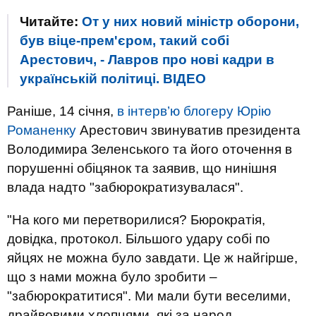
Читайте:
От у них новий міністр оборони,
був віце-прем'єром, такий собі
Арестович, - Лавров про нові кадри в
українській політиці. ВIДЕО
Раніше, 14 січня,
в інтерв’ю блогеру Юрію
Романенку
Арестович звинуватив президента
Володимира Зеленського та його оточення в
порушенні обіцянок та заявив, що нинішня
влада надто "забюрократизувалася".
"На кого ми перетворилися? Бюрократія,
довідка, протокол. Більшого удару собі по
яйцях не можна було завдати. Це ж найгірше,
що з нами можна було зробити –
"забюрократитися". Ми мали бути веселими,
драйвовими хлопцями, які за народ,