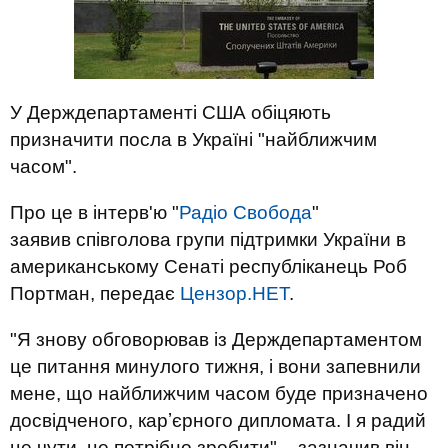
У Держдепартаменті США обіцяють
призначити посла в Україні "найближчим
часом".
Про це в інтерв'ю "
Радіо Свобода
"
заявив співголова групи підтримки України в
американському Сенаті республіканець Роб
Портман, передає
Цензор.НЕТ
.
"Я знову обговорював із Держдепартаментом
це питання минулого тижня, і вони запевнили
мене, що найближчим часом буде призначено
досвідченого, карʼєрного дипломата. І я радий
це чути, це потрібно зробити", - зазначив він.