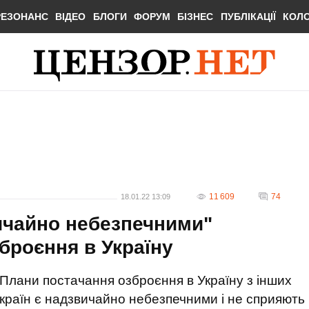
РЕЗОНАНС
ВІДЕО
БЛОГИ
ФОРУМ
БІЗНЕС
ПУБЛІКАЦІЇ
КОЛ
11 609
74
18.01.22 13:09
ичайно небезпечними"
броєння в Україну
Плани постачання озброєння в Україну з інших
країн є надзвичайно небезпечними і не сприяють