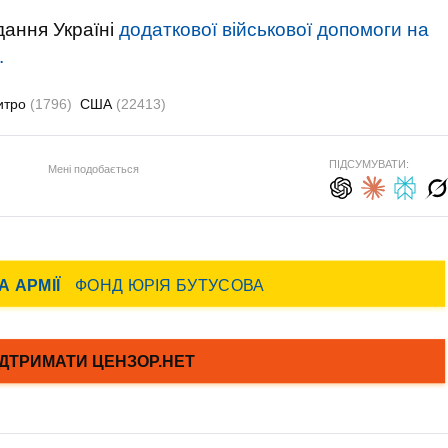
дання Україні
додаткової військової допомоги на
.
итро
(1796)
США
(22413)
ПІДСУМУВАТИ:
Мені подобається