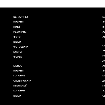
ЦЕНЗОР.НЕТ
М
НОВИНИ
З
ПОДІЇ
З
РЕЗОНАНС
У
ФОТО
А
ВІДЕО
О
ФОТОШОПИ
З
БЛОГИ
Р
ФОРУМ
Д
БІЗНЕС
А
НОВИНИ
З
ГОЛОВНЕ
К
СПЕЦПРОЄКТИ
Д
ПУБЛІКАЦІЇ
П
КОЛОНКИ
З
ВІДЕО
С