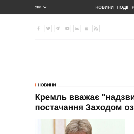
НОВИНИ
ПОДІЇ
УКР
ENG
РУС
НОВИНИ
Кремль вважає "надзв
постачання Заходом оз