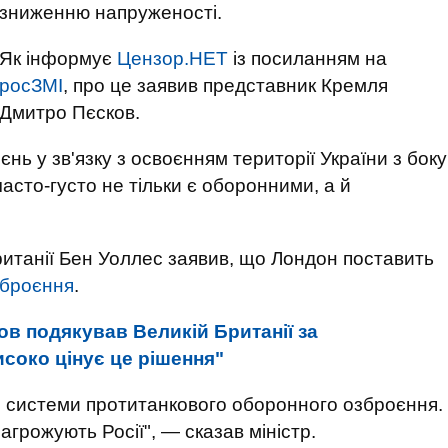
зниженню напруженості.
Як інформує
Цензор.НЕТ
із посиланням на
росЗМІ
, про це заявив представник Кремля
Дмитро Пєсков.
єнь у зв'язку з освоєнням території України з боку
часто-густо не тільки є оборонними, а й
итанії Бен Уоллес заявив, що Лондон поставить
зброєння
.
ов подякував Великій Британії за
исоко цінує це рішення"
кі системи протитанкового оборонного озброєння.
агрожують Росії", — сказав міністр.