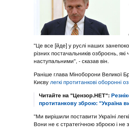
"Це все [йде] у руслі наших занепоко
різних постачальників озброєнь, які 
наступальними", - сказав він.
Раніше глава Міноборони Великої Бр
Києву
легкі протитанкові оборонні о
Читайте на "Цензор.НЕТ":
Резнік
протитанкову зброю: "Україна в
"Ми вирішили поставити Україні лег
Вони не є стратегічною зброєю і не з