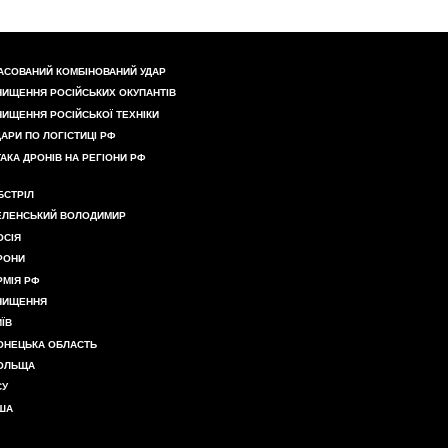
АСОВАНИЙ КОМБІНОВАНИЙ УДАР
НИЩЕННЯ РОСІЙСЬКИХ ОКУПАНТІВ
НИЩЕННЯ РОСІЙСЬКОЇ ТЕХНІКИ
ДАРИ ПО ЛОГІСТИЦІ РФ
ТАКА ДРОНІВ НА РЕГІОНИ РФ
БСТРІЛ
ЕЛЕНСЬКИЙ ВОЛОДИМИР
ОСІЯ
РОНИ
РМІЯ РФ
НИЩЕННЯ
ИЇВ
ОНЕЦЬКА ОБЛАСТЬ
ОЛЬЩА
СУ
ША