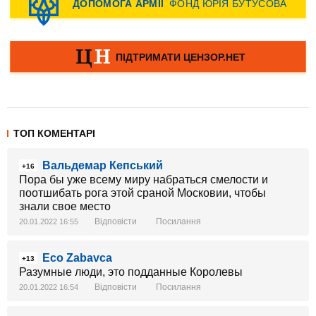
ТОП КОМЕНТАРІ
Вальдемар Кепський
+16
Пора бы уже всему миру набраться смелости и
поотшибать рога этой сраной Московии, чтобы
знали свое место
Відповісти
Посилання
20.01.2022 16:55
Eco Zabavca
+13
Разумные люди, это подданные Королевы
Відповісти
Посилання
20.01.2022 16:54