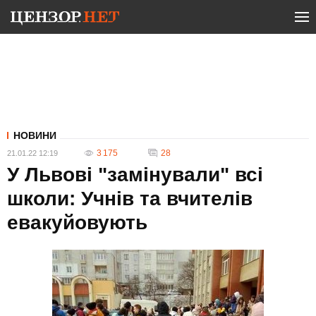
НОВИНИ
3 175
28
21.01.22 12:19
У Львові "замінували" всі
школи: Учнів та вчителів
евакуйовують