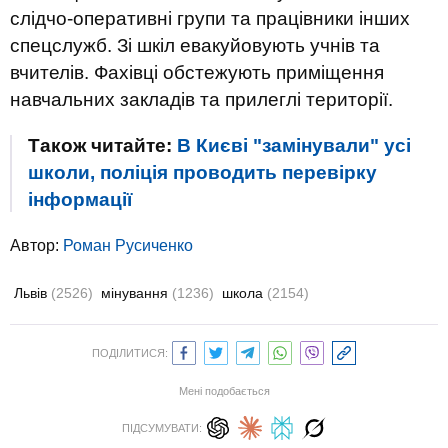
слідчо-оперативні групи та працівники інших
спецслужб. Зі шкіл евакуйовують учнів та
вчителів. Фахівці обстежують приміщення
навчальних закладів та прилеглі території.
Також читайте:
В Києві "замінували" усі
школи, поліція проводить перевірку
інформації
Автор:
Роман Русиченко
Львів
(2526)
мінування
(1236)
школа
(2154)
ПОДІЛИТИСЯ:
Мені подобається
ПІДСУМУВАТИ: