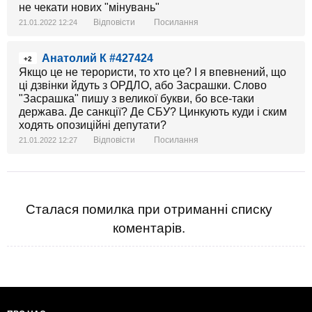
не чекати нових "мінувань"
Відповісти
Посилання
21.01.2022 12:24
Анатолий К #427424
+2
Якщо це не терористи, то хто це? І я впевнений, що
ці дзвінки йдуть з ОРДЛО, або Засрашки. Слово
"Засрашка" пишу з великої букви, бо все-таки
держава. Де санкції? Де СБУ? Цинкують куди і ским
ходять опозиційні депутати?
Відповісти
Посилання
21.01.2022 12:27
Сталася помилка при отриманні списку
коментарів.