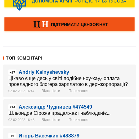
ТОП КОМЕНТАРІ
Andriy Kalnyshevsky
+17
Цікаво є ще десь у світі подібне ноу-хау,- оплата
провладного блогера зарплатою в держкорпорації?
Відповісти
Посилання
02.02.2022 16:47
Александр Чуднивец #474549
+14
Шльондра Сірожа прадалжаєт наблюдєніє...
Відповісти
Посилання
02.02.2022 16:46
Игорь Васечкин #488879
+9