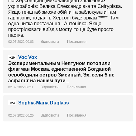
На Херсонщинi (Миколаïвщинi) 2 ключових
укрiпрайонiв: Велика Олександрiвка та Снiгурiвка.
Якщо генштаб зможе обiйти та заблокувати там
гарнiзони, то далi в Херсонi буде оркам *****. Там
одна нитка постачання - Антонiвка. Якщо
прострiлювати виïзд з мосту, то це буде просто
пастка.
Відповісти
Посилання
02.07.2022 00:03
Voc Vox
+29
Экспериментальным Нептуном потопили
флагман Москва, единственной Богданой
освободили остров Змеиный. Эх, если б не
асфальт на нашем пути...
Відповісти
Посилання
02.07.2022 00:11
Sophia-Maria Duglass
+24
Відповісти
Посилання
02.07.2022 00:25