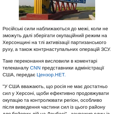
Російські сили наближаються до межі, коли не
зможуть далі зберігати окупаційний режим на
Херсонщині на тлі активізації партизанського
руху, а також контрнаступальних операцій ЗСУ.
Таке переконання висловили в коментарі
телеканалу
CNN
представники адміністрації
США, передає
Цензор.НЕТ.
"У США вважають, що росія не має достатньо
сил у Херсоні, щоби ефективно продовжувати
окупацію та контролювати регіон, особливо
після виведення частини сил із цього району
для бойових дій на Донбасі",- зауважив один із