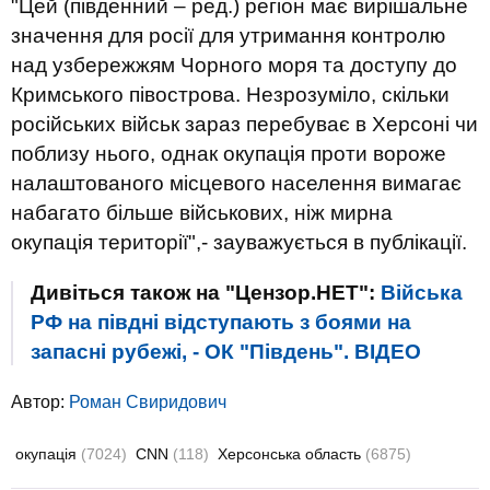
"Цей (південний – ред.) регіон має вирішальне
значення для росії для утримання контролю
над узбережжям Чорного моря та доступу до
Кримського півострова. Незрозуміло, скільки
російських військ зараз перебуває в Херсоні чи
поблизу нього, однак окупація проти вороже
налаштованого місцевого населення вимагає
набагато більше військових, ніж мирна
окупація території",- зауважується в публікації.
Дивіться також на "Цензор.НЕТ":
Війська
РФ на півдні відступають з боями на
запасні рубежі, - ОК "Південь". ВIДЕО
Автор:
Роман Свиридович
окупація
(7024)
CNN
(118)
Херсонська область
(6875)