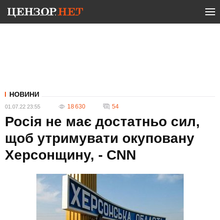
НОВИНИ
18 630
54
01.07.22 23:55
Росія не має достатньо сил,
щоб утримувати окуповану
Херсонщину, - CNN