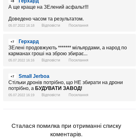
Герхард
+8
А ще краще на ЗЕлений асфальт!!!
Доведено часом та результатом.
Відповісти
Посилання
05.07.2022 16:18
Герхард
+7
ЗЕлені продовжують ******* мільярдами, а народ по
карманах гроші на зброю збирає...
Відповісти
Посилання
05.07.2022 16:16
Small Jerboa
+7
Стільки дронів потрібно, що НЕ збирати на дрони
потрібно, а
БУДУВАТИ ЗАВОД!
Відповісти
Посилання
05.07.2022 16:19
Сталася помилка при отриманні списку
коментарів.