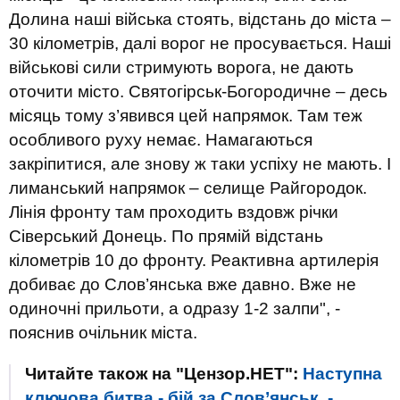
Долина наші війська стоять, відстань до міста –
30 кілометрів, далі ворог не просувається. Наші
військові сили стримують ворога, не дають
оточити місто. Святогірськ-Богородичне – десь
місяць тому з’явився цей напрямок. Там теж
особливого руху немає. Намагаються
закріпитися, але знову ж таки успіху не мають. І
лиманський напрямок – селище Райгородок.
Лінія фронту там проходить вздовж річки
Сіверський Донець. По прямій відстань
кілометрів 10 до фронту. Реактивна артилерія
добиває до Слов’янська вже давно. Вже не
одиночні прильоти, а одразу 1-2 залпи", -
пояснив очільник міста.
Читайте також на "Цензор.НЕТ":
Наступна
ключова битва - бій за Слов’янськ, -