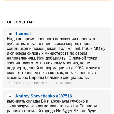
ТОП КОМЕНТАРІ
1sarmat
+8
Надо во время военного положения перестать
публиковать заявления всяких меров, перов,
советников и помощников. Только ГенШтаб и МО ну
и спикеры силовых министерств по своим
направлениям. Или добавлять : С личной точки
зрения такого то, по личному мнению, по не
подтвержденной информации и т.д. 90% отличить
окоп от траншеи не знают как, но как воевать в
масштабах Европы большие специалисты.
Відповісти
Посилання
07.07.2022 12:17
Andrey Shevchenko #387516
+4
выбивать склады БК и арсеналы глубоко в
тылу,разрушать логистику - только так.Рашисты
равняют с землей города.Не будет БК - не будет