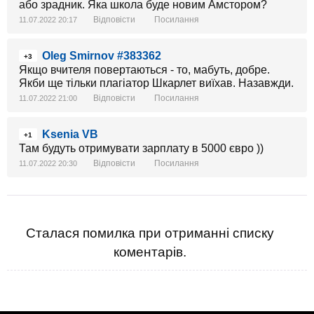
або зрадник. Яка школа буде новим Амстором?
Відповісти
Посилання
11.07.2022 20:17
Oleg Smirnov #383362
+3
Якщо вчителя повертаються - то, мабуть, добре.
Якби ще тільки плагіатор Шкарлет виїхав. Назавжди.
Відповісти
Посилання
11.07.2022 21:00
Ksenia VB
+1
Там будуть отримувати зарплату в 5000 євро ))
Відповісти
Посилання
11.07.2022 20:30
Сталася помилка при отриманні списку
коментарів.