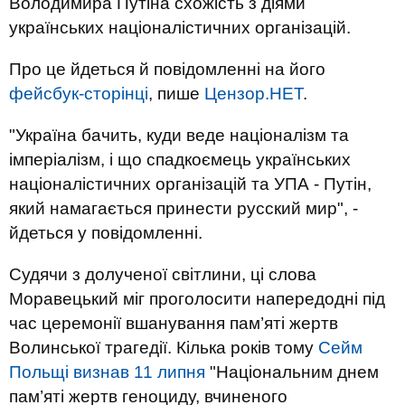
Володимира Путіна схожість з діями
українських націоналістичних організацій.
Про це йдеться й повідомленні на його
фейсбук-сторінці
, пише
Цензор.НЕТ
.
"Україна бачить, куди веде націоналізм та
імперіалізм, і що спадкоємець українських
націоналістичних організацій та УПА - Путін,
який намагається принести русский мир", -
йдеться у повідомленні.
Судячи з долученої світлини, ці слова
Моравецький міг проголосити напередодні під
час церемонії вшанування пам’яті жертв
Волинської трагедії. Кілька років тому
Сейм
Польщі визнав 11 липня
"Національним днем
пам’яті жертв геноциду, вчиненого