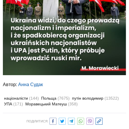
Автор:
Анна Судак
націоналісти
(144)
Польща
(7675)
путін володимир
(13522)
УПА
(171)
Моравецький Матеуш
(358)
ПОДІЛИТИСЯ: