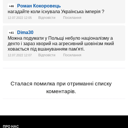
Роман Кокоровець
+46
нагадайте коли існувала Українська імперія ?
Відповісти
Посилання
12.07.2022 12:05
Dima30
+41
Можна подумати у Польщі небуло націоналізму а
дехто і зараз хворий на агресивний шовінізм який
ховається під вшануванням пам'яті.
Відповісти
Посилання
12.07.2022 12:07
Сталася помилка при отриманні списку
коментарів.
ПРО НАС