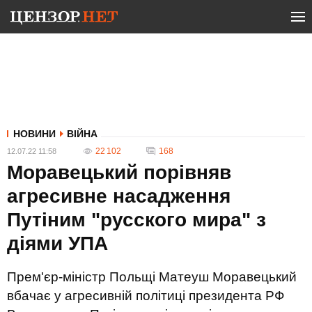
НОВИНИ
ВІЙНА
22 102
168
12.07.22 11:58
Моравецький порівняв
агресивне насадження
Путіним "русского мира" з
діями УПА
Прем'єр-міністр Польщі Матеуш Моравецький
вбачає у агресивній політиці президента РФ