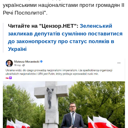
українськими націоналістами проти громадян II
Речі Посполитої".
Читайте на "Цензор.НЕТ":
Зеленський
закликав депутатів сумлінно поставитися
до законопроєкту про статус поляків в
Україні