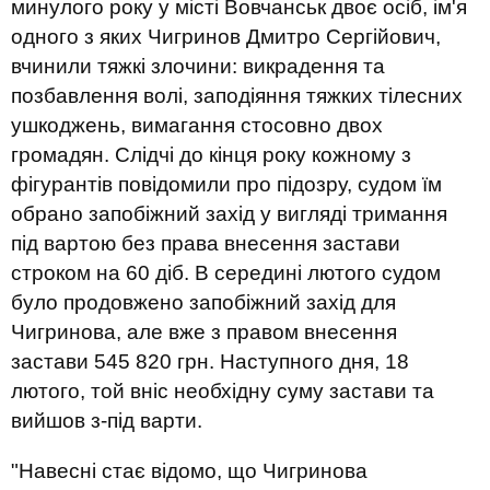
минулого року у місті Вовчанськ двоє осіб, ім'я
одного з яких Чигринов Дмитро Сергійович,
вчинили тяжкі злочини: викрадення та
позбавлення волі, заподіяння тяжких тілесних
ушкоджень, вимагання стосовно двох
громадян. Слідчі до кінця року кожному з
фігурантів повідомили про підозру, судом їм
обрано запобіжний захід у вигляді тримання
під вартою без права внесення застави
строком на 60 діб. В середині лютого судом
було продовжено запобіжний захід для
Чигринова, але вже з правом внесення
застави 545 820 грн. Наступного дня, 18
лютого, той вніс необхідну суму застави та
вийшов з-під варти.
"Навесні стає відомо, що Чигринова