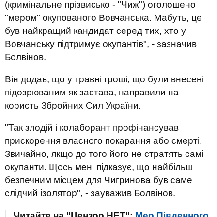
(кримінальне прізвисько - "Чиж") оголошено
"мером" окупованого Вовчанська. Мабуть, це
був найкращий кандидат серед тих, хто у
Вовчанську підтримує окупантів", - зазначив
Болвінов.
Він додав, що у травні гроші, що були внесені
підозрюваним як застава, направили на
користь Збройних Сил України.
"Так злодій і колаборант профінансував
прискорення власного покарання або смерті.
Звичайно, якщо до того його не стратять самі
окупанти. Щось мені підказує, що найбільш
безпечним місцем для Чигринова був саме
слідчий ізолятор", - зауважив Болвінов.
Читайте на "Цензор.НЕТ":
Мер Південного