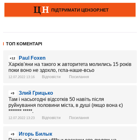
ТОП КОМЕНТАРІ
Paul Foxen
+12
Харків'яни на такого ж авторитета молились 15 років
поки воно не здохло, гєпа-наше-всьо
Відповісти
Посилання
12.07.2022 13:16
Злий Грицько
+9
Там і насьогодні відсотків 50 навіть після
руйнування половини міста, в душі (якщо вона є)
******* *****.
Відповісти
Посилання
12.07.2022 13:23
Игорь Билык
+9