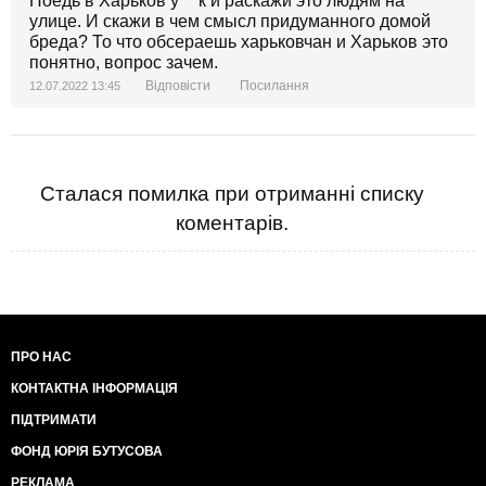
Поедь в Харьков у***к и раскажи это людям на
улице. И скажи в чем смысл придуманного домой
бреда? То что обсераешь харьковчан и Харьков это
понятно, вопрос зачем.
Відповісти
Посилання
12.07.2022 13:45
Сталася помилка при отриманні списку
коментарів.
ПРО НАС
КОНТАКТНА ІНФОРМАЦІЯ
ПІДТРИМАТИ
ФОНД ЮРІЯ БУТУСОВА
РЕКЛАМА