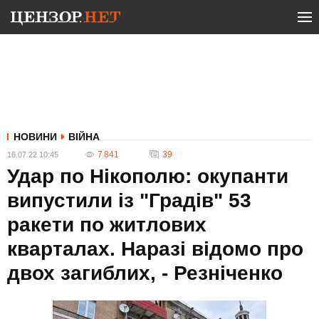
НОВИНИ
ВІЙНА
7 841
39
16.07.22 10:45
Удар по Нікополю: окупанти
випустили із "Градів" 53
ракети по житлових
кварталах. Наразі відомо про
двох загиблих, - Резніченко