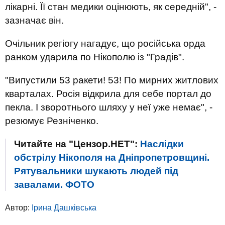
лікарні. Її стан медики оцінюють, як середній", -
зазначає він.
Очільник регіогу нагадує, що російська орда
ранком ударила по Нікополю із "Градів".
"Випустили 53 ракети! 53! По мирних житлових
кварталах. Росія відкрила для себе портал до
пекла. І зворотнього шляху у неї уже немає", -
резюмує Резніченко.
Читайте на "Цензор.НЕТ":
Наслідки
обстрілу Нікополя на Дніпропетровщині.
Рятувальники шукають людей під
завалами. ФОТО
Автор:
Ірина Дашківська