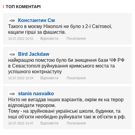
ТОП КОМЕНТАРІ
Константин См
+20
Такого в моєму Нікополі не було з 2-ї Світової,
кацапи гірші за фашистів.
Відповісти
Посилання
16.07.2022 10:51
Bird Jackdaw
+14
найкращою помстою було би знищення бази ЧФ РФ
в Севастополі руйнування кримського моста та
успішного контрнаступу
Відповісти
Посилання
16.07.2022 10:54
stanis nasvaiko
+10
Ніхто не вигадав інших варіантів, окрім як на терор
відповідати терором.
Тому - на зруйновані українські школи, будинки, та
інші об'єкти необхідно руйнувати такі ж об'єкти в рф.
Відповісти
Посилання
16.07.2022 10:47