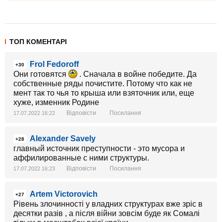
ТОП КОМЕНТАРІ
Frol Fedoroff
+30
Они готовятся
. Сначала в войне победите. Да
собственные ряды почистите. Потому что как не
мент так то чья то крыша или взяточник или, еще
хуже, изменник Родине
Відповісти
Посилання
17.07.2022 16:22
Alexander Savely
+28
главный источник преступности - это мусора и
аффилированные с ними структуры.
Відповісти
Посилання
17.07.2022 16:23
Artem Victorovich
+27
Рівень злочинності у владних структурах вже зріс в
десятки разів , а після війни зовсім буде як Сомалі