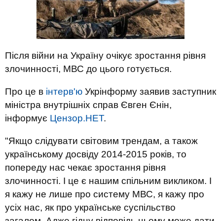
Після війни на Україну очікує зростання рівня
злочинності, МВС до цього готується.
Про це в
інтерв'ю
Укрінформу заявив заступник
міністра внутрішніх справ Євген Єнін,
інформує
Цензор.НЕТ
.
"Якщо слідувати світовим трендам, а також
українському досвіду 2014-2015 років, то
попереду нас чекає зростання рівня
злочинності. І це є нашим спільним викликом. І
я кажу не лише про систему МВС, я кажу про
усіх нас, як про українське суспільство
загалом. Адже гідну відповідь цьому може дати