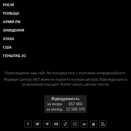
РОСІЯ
ПОЛЬЩА
АРМІЯ РФ
ЗНИЩЕННЯ
АТАКА
США
ГЕНШТАБ ЗС
Переглядаючи наш сайт, Ви погоджуєтеся з
політикою конфіденційності
.
Редакція Цензор.НЕТ може не поділяти позицію авторів. Відповідальність
за матеріали в розділі "Блоги" несуть автори текстів.
Відвідуваність
за вчора
657 660
за місяць
12 586 370