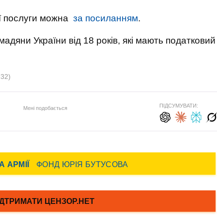
ої послуги можна
за посиланням
.
адяни України від 18 років, які мають податковий
732)
ПІДСУМУВАТИ:
Мені подобається