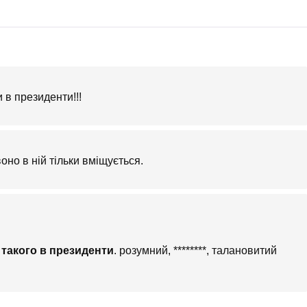
 в президенти!!!
оно в ній тільки вміщується.
 такого в президенти
. розумний, ********, талановитий