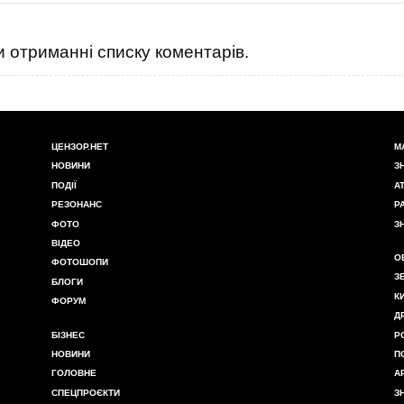
 отриманні списку коментарів.
ЦЕНЗОР.НЕТ
М
НОВИНИ
З
ПОДІЇ
А
РЕЗОНАНС
Р
ФОТО
З
ВІДЕО
О
ФОТОШОПИ
З
БЛОГИ
К
ФОРУМ
Д
БІЗНЕС
Р
НОВИНИ
П
ГОЛОВНЕ
А
СПЕЦПРОЄКТИ
З