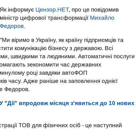
Як інформує
Цензор.НЕТ
, про це повідомив
міністр цифрової трансформації
Михайло
Федоров.
"Ми віримо в Україну, як країну підприємців та
ити комунікацію бізнесу з державою. Всі
ими, швидкими та людяними. Автоматичні послуги
допомагають зекономити час державних
 минулому році завдяки автоФОП
ів часу. Адже раніше на заповлення однієї
ше Федоров.
У "Дії" впродовж місяця з'явиться до 10 нових
трації ТОВ для фізичних осіб - це наступний