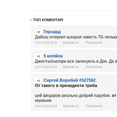
ТОП КОМЕНТАРІ
Герхард
+2
Дайош інтернет-шахрая замість ТБ-ляльки
Відповісти
Посилання
18.07.2022 09:35
5 копійок
+1
Джигіталізатори все запихують в Дію. Де в
Відповісти
Посилання
18.07.2022 09:31
Сергей Воробей #527592
+1
От такого в президенти треба
цей федоров реально добрий парубок.
от
керівник
Відповісти
Посилання
18.07.2022 09:34