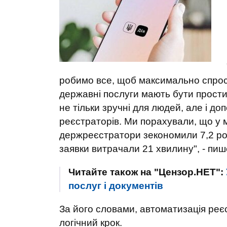
робимо все, щоб максимально спрост
державні послуги мають бути прост
не тільки зручні для людей, але і 
реєстраторів. Ми порахували, що у
держреєстратори зекономили 7,2 рок
заявки витрачали 21 хвилину", - пи
Читайте також на "Цензор.НЕТ":
послуг і документів
За його словами, автоматизація реєс
логічний крок.