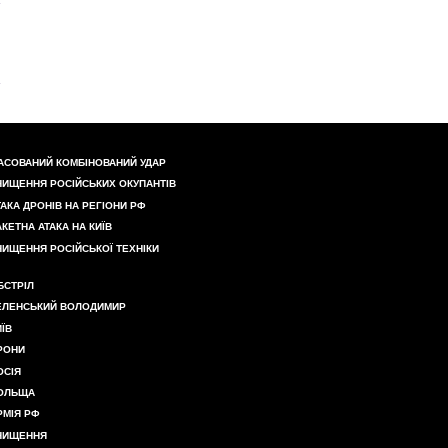
АСОВАНИЙ КОМБІНОВАНИЙ УДАР
НИЩЕННЯ РОСІЙСЬКИХ ОКУПАНТІВ
ТАКА ДРОНІВ НА РЕГІОНИ РФ
АКЕТНА АТАКА НА КИЇВ
НИЩЕННЯ РОСІЙСЬКОЇ ТЕХНІКИ
БСТРІЛ
ЕЛЕНСЬКИЙ ВОЛОДИМИР
ИЇВ
РОНИ
ОСІЯ
ОЛЬЩА
РМІЯ РФ
НИЩЕННЯ