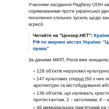
Учасники засідання Радбезу ООН зас
спрямованими проти української іде
посилення спільних зусиль щодо зах
агресії.
Читайте на "Цензор.НЕТ":
Країн
РФ по мирних містах України: "
права"
За даними МКІП, Росія вже знищила
128 об'єктів нерухомої культурно
147 культових споруд (50 з них пе
архітектури та містобудування аб
136 об’єктів, що належать христ
протестантам, 2 – католикам, 4 – 
46 меморіальних пам’ятників на ч