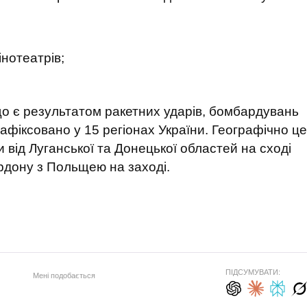
інотеатрів;
що є результатом ракетних ударів, бомбардувань
зафіксовано у 15 регіонах України. Географічно це
від Луганської та Донецької областей на сході
ордону з Польщею на заході.
ПІДСУМУВАТИ:
Мені подобається