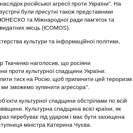
наслідок російської агресії проти України". На
зустрічі були присутні також представники
ЮНЕСКО та Міжнародної ради пам‘яток та
видатних місць (ICOMOS).
стерства культури та інформаційної політики,
др Ткаченко наголосив, що росіяни
ни проти культурної спадщини України:
илити тиск на Росію, щоб припинити цей тероризм
ом ми зможемо зупинити агресора".
б’єкти культурної спадщини обстрілами по всій
Львівщини. Культурна спадщина всієї країни, як
араз перебуває під ударом і має бути захищена
ступниця міністра Катерина Чуєва.