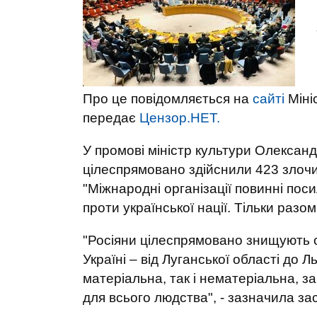
Про це повідомляється на
сайті
Міні
передає
Цензор.НЕТ.
У промові міністр культури Олексан
цілеспрямовано здійснили 423 злочи
"Міжнародні організації повинні пос
проти української нації. Тільки раз
"Росіяни цілеспрямовано знищують о
Україні – від Луганської області до 
матеріальна, так і нематеріальна, з
для всього людства", - зазначила за