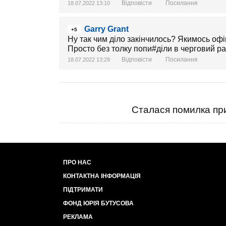
Відповісти
Посилання
18.07.2022 13:10
Garry Grant
+5
Ну так чим діло закінчилось? Якимось офі
Просто без толку попи#діли в черговий ра
Відповісти
Посилання
18.07.2022 13:29
Сталася помилка при
ПРО НАС
КОНТАКТНА ІНФОРМАЦІЯ
ПІДТРИМАТИ
ФОНД ЮРІЯ БУТУСОВА
РЕКЛАМА