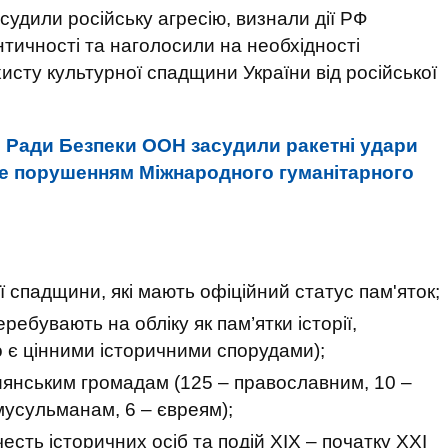
удили російську агресію, визнали дії РФ
нтичності та наголосили на необхідності
исту культурної спадщини України від російської
и Ради Безпеки ООН засудили ракетні удари
Це порушенням Міжнародного гуманітарного
:
ї спадщини, які мають офіційний статус пам'яток;
ребувають на обліку як пам’ятки історії,
о є цінними історичними спорудами);
иянським громадам (125 – православним, 10 –
мусульманам, 6 – євреям);
есть історичних осіб та подій ХІХ – початку XXI