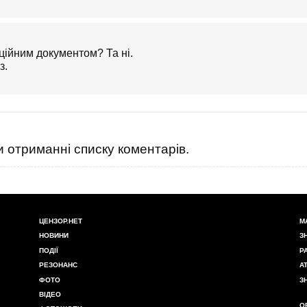
ційним документом? Та ні.
з.
 отриманні списку коментарів.
ЦЕНЗОР.НЕТ
М
НОВИНИ
З
ПОДІЇ
Р
РЕЗОНАНС
А
ФОТО
З
ВІДЕО
О