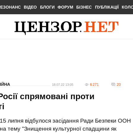
РЕЗОНАНС
ВІДЕО
БЛОГИ
ФОРУМ
БІЗНЕС
ПУБЛІКАЦІЇ
КОЛ
ІЙНА
6 271
20
18.07.22 13:05
Росії спрямовані проти
ті
15 липня відбулося засідання Ради Безпеки ООН
на тему "Знищення культурної спадщини як