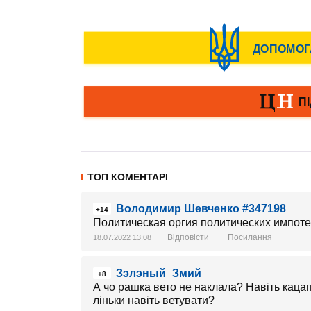
ТОП КОМЕНТАРІ
Володимир Шевченко #347198
+14
Политическая оргия политических импоте
Відповісти
Посилання
18.07.2022 13:08
Зэлэный_Змий
+8
А чо рашка вето не наклала? Навіть кацапи
ліньки навіть ветувати?