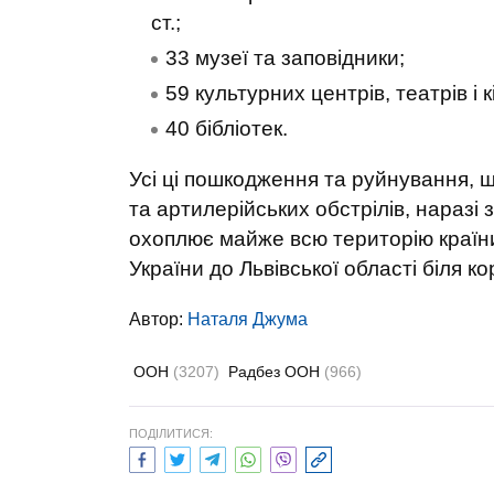
ст.;
33 музеї та заповідники;
59 культурних центрів, театрів і к
40 бібліотек.
Усі ці пошкодження та руйнування, 
та артилерійських обстрілів, наразі 
охоплює майже всю територію країни 
України до Львівської області біля к
Автор:
Наталя Джума
ООН
(3207)
Радбез ООН
(966)
ПОДІЛИТИСЯ: