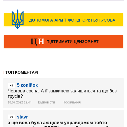
ТОП КОМЕНТАРІ
5 копійок
+8
Чергова сосна. А її замкинею залишиться та що без
трусів?
Відповісти
Посилання
18.07.2022 19:44
stavr
+5
а ще вона була аж цілим управдомом тобто