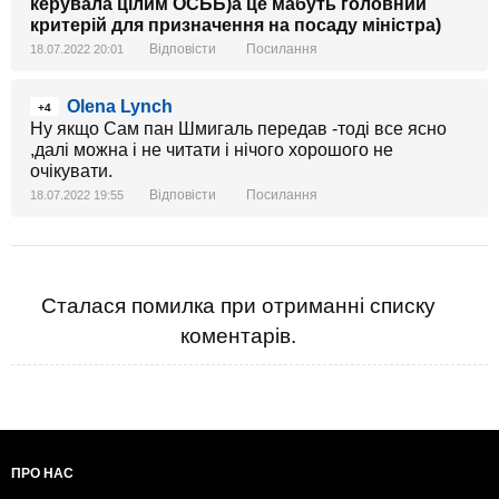
керувала цілим ОСББ)а це мабуть головний
критерій для призначення на посаду міністра)
Відповісти
Посилання
18.07.2022 20:01
Olena Lynch
+4
Ну якщо Сам пан Шмигаль передав -тоді все ясно
,далі можна і не читати і нічого хорошого не
очікувати.
Відповісти
Посилання
18.07.2022 19:55
Сталася помилка при отриманні списку
коментарів.
ПРО НАС