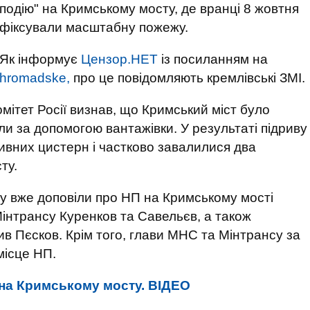
подію" на Кримському мосту, де вранці 8 жовтня
фіксували масштабну пожежу.
Як інформує
Цензор.НЕТ
із посиланням на
hromadske,
про це повідомляють кремлівські ЗМІ.
ітет Росії визнав, що Кримський міст було
ли за допомогою вантажівки. У результаті підриву
ливних цистерн і частково завалилися два
ту.
у вже доповіли про НП на Кримському мості
Мінтрансу Куренков та Савельєв, а також
ив Пєсков. Крім того, глави МНС та Мінтрансу за
місце НП.
на Кримському мосту. ВIДЕО