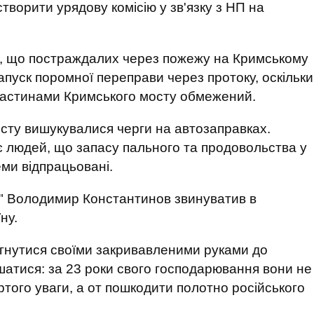
творити урядову комісію у зв'язку з НП на
, що постраждалих через пожежу на Кримському
апуск поромної переправи через протоку, оскільки
частинами Кримського мосту обмежений.
осту вишукувалися черги на автозаправках.
 людей, що запасу пального та продовольства у
еми відпрацьовані.
" Володимир Константинов звинуватив в
ну.
тягнутися своїми закривавленими руками до
ишатися: за 23 роки свого господарювання вони не
ртого уваги, а от пошкодити полотно російського