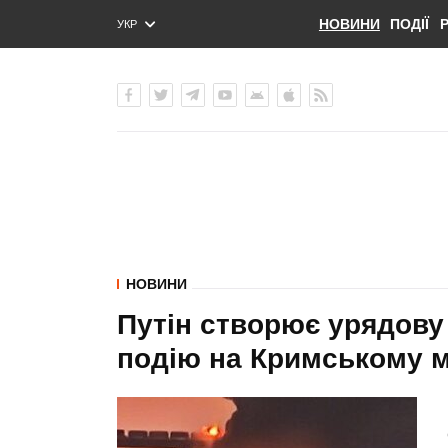
НОВИНИ
ПОДІЇ
УКР
ENG
РУС
НОВИНИ
Путін створює урядову
подію на Кримському 