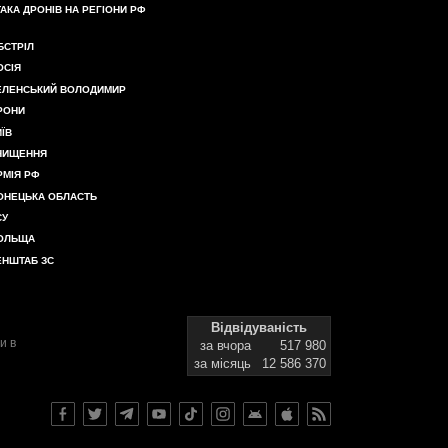
ТАКА ДРОНІВ НА РЕГІОНИ РФ
БСТРІЛ
ОСІЯ
ЕЛЕНСЬКИЙ ВОЛОДИМИР
РОНИ
ИЇВ
НИЩЕННЯ
РМІЯ РФ
ОНЕЦЬКА ОБЛАСТЬ
СУ
ОЛЬЩА
ЕНШТАБ ЗС
Відвідуваність
и в
за вчора
517 980
за місяць
12 586 370