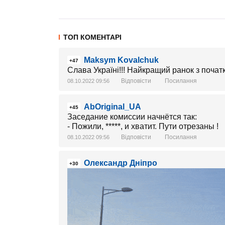
ТОП КОМЕНТАРІ
Maksym Kovalchuk
+47
Слава Україні!!! Найкращий ранок з початк
Відповісти
Посилання
08.10.2022 09:56
AbOriginal_UA
+45
Заседание комиссии начнётся так:
- Пожили, *****, и хватит. Пути отрезаны !
Відповісти
Посилання
08.10.2022 09:56
Олександр Дніпро
+30