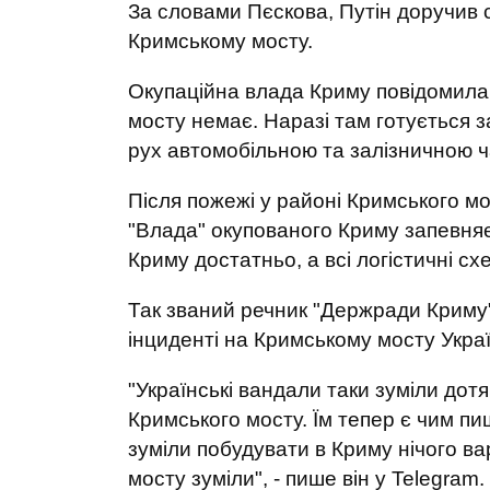
За словами Пєскова, Путін доручив с
Кримському мосту.
Окупаційна влада Криму повідомила
мосту немає. Наразі там готується з
рух автомобільною та залізничною 
Після пожежі у районі Кримського м
"Влада" окупованого Криму запевняє
Криму достатньо, а всі логістичні сх
Так званий речник "Держради Криму
інциденті на Кримському мосту Украї
"Українські вандали таки зуміли до
Кримського мосту. Їм тепер є чим п
зуміли побудувати в Криму нічого ва
мосту зуміли", - пише він у Telegram.