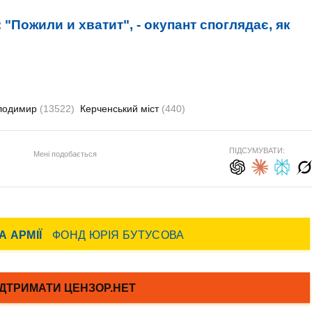
:
"Пожили и хватит", - окупант споглядає, як
олодимир
(13522)
Керченський міст
(440)
ПІДСУМУВАТИ:
Мені подобається