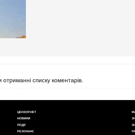
 отриманні списку коментарів.
ЦЕНЗОР.НЕТ
М
НОВИНИ
З
ПОДІЇ
З
РЕЗОНАНС
Р