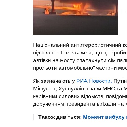
Національний антитерористичний ком
підірвано. Там заявили, що це зроби
автівки на мосту спалахнули сім па
прольоти автомобільної частини мос
Як зазначають у
РИА Новости,
Путін
Мішустін, Хуснуллін, глави МНС та 
керівники силових відомств, повідом
дорученням президента виїхали на 
Також дивіться:
Момент вибуху 