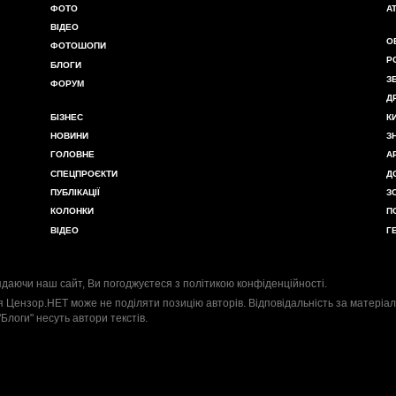
ФОТО
А
ВІДЕО
О
ФОТОШОПИ
Р
БЛОГИ
З
ФОРУМ
Д
БІЗНЕС
К
НОВИНИ
З
ГОЛОВНЕ
А
СПЕЦПРОЄКТИ
Д
ПУБЛІКАЦІЇ
З
КОЛОНКИ
П
ВІДЕО
Г
даючи наш сайт, Ви погоджуєтеся з
політикою конфіденційності
.
я Цензор.НЕТ може не поділяти позицію авторів. Відповідальність за матеріал
"Блоги" несуть автори текстів.