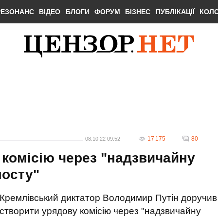
РЕЗОНАНС
ВІДЕО
БЛОГИ
ФОРУМ
БІЗНЕС
ПУБЛІКАЦІЇ
КОЛ
17 175
80
08.10.22 09:52
 комісію через "надзвичайну
мосту"
Кремлівський диктатор Володимир Путін доручив
створити урядову комісію через "надзвичайну