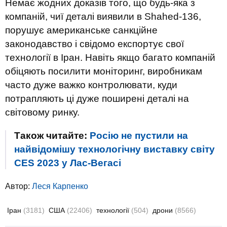
Немає жодних доказів того, що будь-яка з
компаній, чиї деталі виявили в Shahed-136,
порушує американське санкційне
законодавство і свідомо експортує свої
технології в Іран. Навіть якщо багато компаній
обіцяють посилити моніторинг, виробникам
часто дуже важко контролювати, куди
потрапляють ці дуже поширені деталі на
світовому ринку.
Також читайте:
Росію не пустили на
найвідомішу технологічну виставку світу
CES 2023 у Лас-Вегасі
Автор:
Леся Карпенко
Іран
(3181)
США
(22406)
технології
(504)
дрони
(8566)