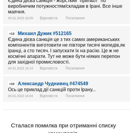
Єдина дієва санкція - жорсткий "прильот" по
виробничим потужностям/складам в Ірані. Все інше
маячня.
Відповісти
Посилання
04.01.2023 16:09
Михаил Дужик #512165
+13
Єдина дієва санкція це з тих самих американських
компонентів виготовити не півтори тисячі мопедів,як
іранці, а сто тисяч. І запускати їх на расію. Це ж не
космічні апарати. Тут не може бути ніяких перепон
для західної промисловості.
Відповісти
Посилання
04.01.2023 16:14
Александр Чуднивец #474549
+10
Ось це приклад дії санкцій проти Ірану...
Відповісти
Посилання
04.01.2023 16:04
Сталася помилка при отриманні списку