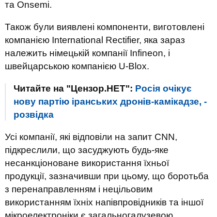
та Onsemi.
Також були виявлені компоненти, виготовлені
компанією International Rectifier, яка зараз
належить німецькій компанії Infineon, і
швейцарською компанією U-Blox.
Читайте на "Цензор.НЕТ":
Росія очікує
нову партію іранських дронів-камікадзе, -
розвідка
Усі компанії, які відповіли на запит CNN,
підкреслили, що засуджують будь-яке
несанкціоноване використання їхньої
продукції, зазначивши при цьому, що боротьба
з перенаправленням і нецільовим
використанням їхніх напівпровідників та іншої
мікроелектроніки є загальногалузевою