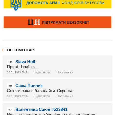
ТОП КОМЕНТАРІ
Slava Holt
+11
Привіт Ізраїлю....
Відповісти
Посилання
05.01.2023 06:54
Саша Пончик
+9
Союз ишака и балалайки. Скрепы.
Відповісти
Посилання
05.01.2023 07:34
Валентина Саюн #523841
+7
Нуль це дипломатія України з сексі послицями .