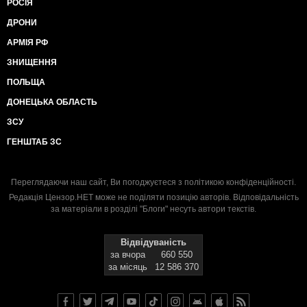
РОСІЯ
ДРОНИ
АРМІЯ РФ
ЗНИЩЕННЯ
ПОЛЬЩА
ДОНЕЦЬКА ОБЛАСТЬ
ЗСУ
ГЕНШТАБ ЗС
Переглядаючи наш сайт, Ви погоджуєтеся з
політикою конфіденційності
.
Редакція Цензор.НЕТ може не поділяти позицію авторів. Відповідальність
за матеріали в розділі "Блоги" несуть автори текстів.
Відвідуваність
за вчора
660 550
за місяць
12 586 370