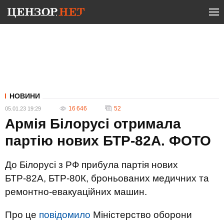
НОВИНИ
16 646
52
05.01.23 19:29
Армія Білорусі отримала
партію нових БТР-82A. ФОТО
До Білорусі з РФ прибула партія нових
БТР-82A, БТР-80К, броньованих медичних та
ремонтно-евакуаційних машин.
Про це
повідомило
Міністерство оборони