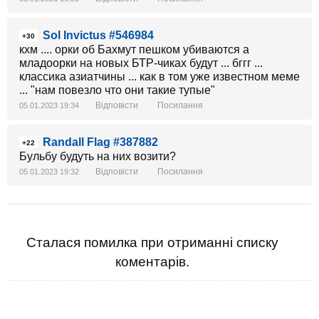
Sol Invictus #546984
+30
кхм .... орки об Бахмут пешком убиваются а
младоорки на новых БТР-чиках будут ... бггг ...
классика азиатчины ... как в том уже известном меме
... "нам повезло что они такие тупые"
Відповісти
Посилання
05.01.2023 19:34
Randall Flag #387882
+22
Бульбу будуть на них возити?
Відповісти
Посилання
05.01.2023 19:32
Сталася помилка при отриманні списку
коментарів.