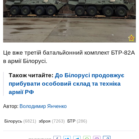
Це вже третій батальйонний комплект БТР-82А
в армії Білорусі.
Також читайте:
До Білорусі продовжує
прибувати особовий склад та техніка
армії РФ
Автор:
Володимир Янченко
Білорусь
(6821)
зброя
(7263)
БТР
(286)