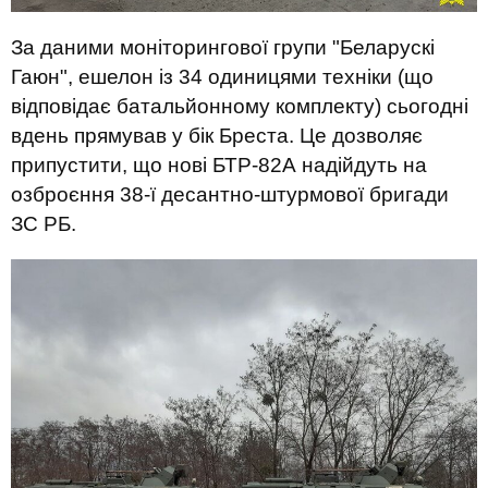
За даними моніторингової групи "Беларускі
Гаюн", ешелон із 34 одиницями техніки (що
відповідає батальйонному комплекту) сьогодні
вдень прямував у бік Бреста. Це дозволяє
припустити, що нові БТР-82А надійдуть на
озброєння 38-ї десантно-штурмової бригади
ЗС РБ.