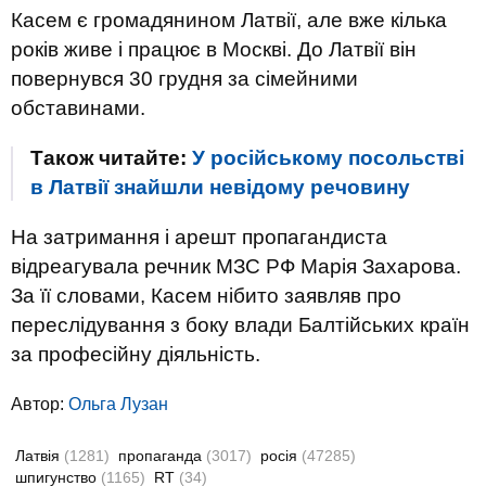
Касем є громадянином Латвії, але вже кілька
років живе і працює в Москві. До Латвії він
повернувся 30 грудня за сімейними
обставинами.
Також читайте:
У російському посольстві
в Латвії знайшли невідому речовину
На затримання і арешт пропагандиста
відреагувала речник МЗС РФ Марія Захарова.
За її словами, Касем нібито заявляв про
переслідування з боку влади Балтійських країн
за професійну діяльність.
Автор:
Ольга Лузан
Латвія
(1281)
пропаганда
(3017)
росія
(47285)
шпигунство
(1165)
RT
(34)