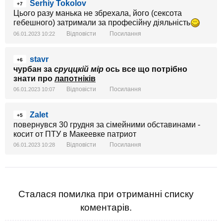
Serhiy Tokolov
+7
Цього разу манька не збрехала, його (сексота
гебешного) затримали за професійну діяльність
Відповісти
Посилання
06.01.2023 10:22
stavr
+6
чурбан за
сруццкій мір
ось все що потрібно
знати про
лапотніків
Відповісти
Посилання
06.01.2023 10:07
Zalet
+5
повернувся 30 грудня за сімейними обставинами -
косит от ПТУ в Макеевке патриот
Відповісти
Посилання
06.01.2023 10:28
Сталася помилка при отриманні списку
коментарів.