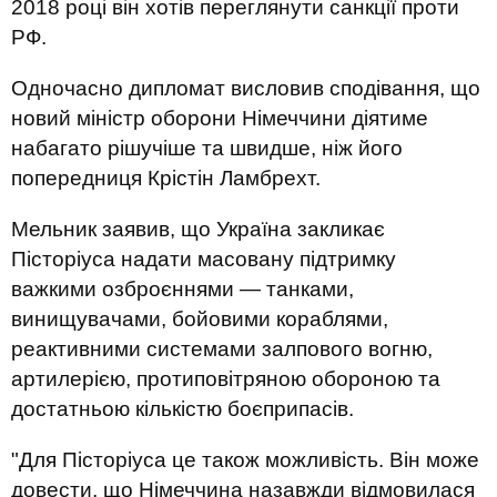
2018 році він хотів переглянути санкції проти
РФ.
Одночасно дипломат висловив сподівання, що
новий міністр оборони Німеччини діятиме
набагато рішучіше та швидше, ніж його
попередниця Крістін Ламбрехт.
Мельник заявив, що Україна закликає
Пісторіуса надати масовану підтримку
важкими озброєннями — танками,
винищувачами, бойовими кораблями,
реактивними системами залпового вогню,
артилерією, протиповітряною обороною та
достатньою кількістю боєприпасів.
"Для Пісторіуса це також можливість. Він може
довести, що Німеччина назавжди відмовилася