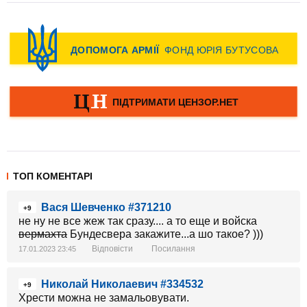
ТОП КОМЕНТАРІ
Вася Шевченко #371210
+9
не ну не все жеж так сразу.... а то еще и войска
вермахта
Бундесвера закажите...а шо такое? )))
Відповісти
Посилання
17.01.2023 23:45
Николай Николаевич #334532
+9
Хрести можна не замальовувати.