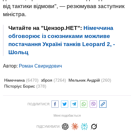
від тактики відмови", — резюмував заступник
міністра.
Читайте на "Цензор.НЕТ":
Німеччина
обговорює із союзниками можливе
постачання Україні танків Leopard 2, -
Шольц
Автор:
Роман Свиридович
Німеччина
(6470)
зброя
(7264)
Мельник Андрій
(260)
Пісторіус Борис
(378)
ПОДІЛИТИСЯ:
Мені подобається
ПІДСУМУВАТИ: