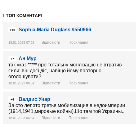
ТОП КОМЕНТАРІ
Sophia-Maria Duglass #550966
+10
Відповісти
Посилання
18.01.2023 07:25
Ан Мур
+7
так указ ***** про тотальну могілізацію не втратив
сили; він досі діє, навіщо йому повторно
оголошувати?
Відповісти
Посилання
18.01.2023 06:51
Валдис Унар
+6
За сто лет это третья мобилизация в недоимперии
(1914,1941,мировые войны).Шо там той Украины...
Відповісти
Посилання
18.01.2023 06:54