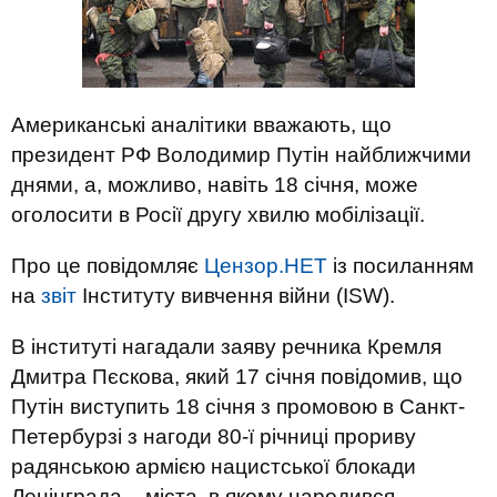
Американські аналітики вважають, що
президент РФ Володимир Путін найближчими
днями, а, можливо, навіть 18 січня, може
оголосити в Росії другу хвилю мобілізації.
Про це повідомляє
Цензор.НЕТ
із посиланням
на
звіт
Інституту вивчення війни (ISW).
В інституті нагадали заяву речника Кремля
Дмитра Пєскова, який 17 січня повідомив, що
Путін виступить 18 січня з промовою в Санкт-
Петербурзі з нагоди 80-ї річниці прориву
радянською армією нацистської блокади
Ленінграда – міста, в якому народився